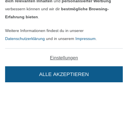
dich relevanten Inhalten
und
personalisierter Werbung
verbessern können und wir dir
bestmögliche Browsing-
Erfahrung bieten
.
Weitere Informationen findest du in unserer
In den deutschen Shop wechseln (aktuell gewählt
Datenschutzerklärung
und in unserem
Impressum
.
Impressum
Einstellungen
AGB
ALLE AKZEPTIEREN
Datenschutz
Widerrufsrecht
Kontakt
Die Stoffe Hemmers Portoflat:
Bestellung widerrufen