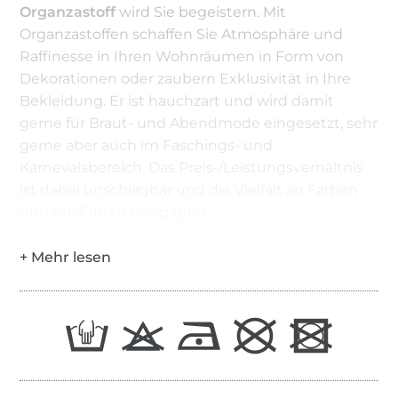
Organzastoff
wird Sie begeistern. Mit
Organzastoffen schaffen Sie Atmosphäre und
Raffinesse in Ihren Wohnräumen in Form von
Dekorationen oder zaubern Exklusivität in Ihre
Bekleidung. Er ist hauchzart und wird damit
gerne für Braut- und Abendmode eingesetzt, sehr
gerne aber auch im Faschings- und
Karnevalsbereich. Das Preis-/Leistungsverhältnis
ist dabei unschlagbar und die Vielfalt an Farben
und Ausführen riesig groß.