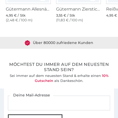
Gütermann Allesnäher (000) schwarz
Gütermann Zierstich- und Knopflochgarn (000) schwarz
4,95 € / Stk
3,55 € / Stk
4,95 € 
(2,48 € / 100 m)
(11,83 € / 100 m)
Über 1.8 Millionen Meter Stoff versandfertig
Über 80000 zufriedene Kunden
36 Jahre Erfahrung
MÖCHTEST DU IMMER AUF DEM NEUESTEN
STAND SEIN?
Sei immer auf dem neuesten Stand & erhalte einen
10%
Gutschein
als Dankeschön.
Für den Stoffe Hemmers Newsletter anmelden
Deine Mail-Adresse