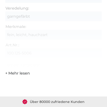
Veredelung:
garngefärbt
Merkmale:
fein, leicht, hauchzart
Art.Nr.:
100.125-5006
Hersteller-Kontaktdaten
Über 1.8 Millionen Meter Stoff versandfertig
Über 80000 zufriedene Kunden