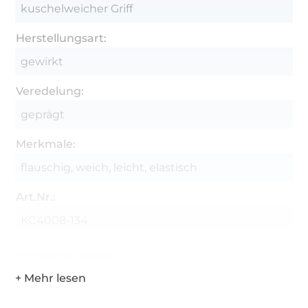
kuschelweicher Griff
Herstellungsart:
gewirkt
Veredelung:
geprägt
Merkmale:
flauschig, weich, leicht, elastisch
Art.Nr.:
KC4008-134
Hersteller-Kontaktdaten