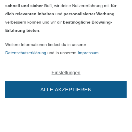
schnell und sicher
läuft; wir deine Nutzererfahrung mit
für
dich relevanten Inhalten
und
personalisierter Werbung
In den deutschen Shop wechseln (aktuell gewählt
verbessern können und wir dir
bestmögliche Browsing-
Erfahrung bieten
.
Impressum
Weitere Informationen findest du in unserer
AGB
Datenschutzerklärung
und in unserem
Impressum
.
Datenschutz
Einstellungen
Widerrufsrecht
ALLE AKZEPTIEREN
Kontakt
Bestellung widerrufen