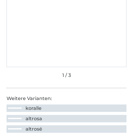
Weitere Varianten:
koralle
altrosa
altrosé