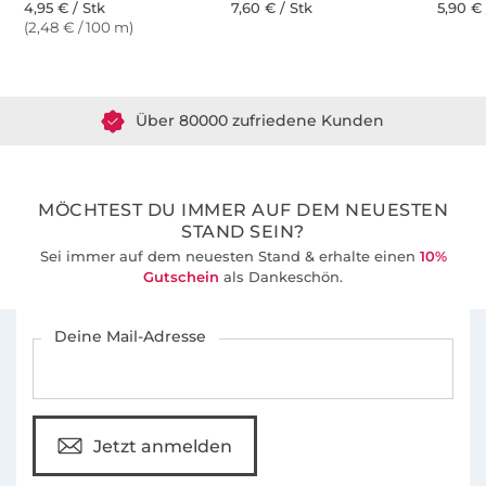
4,95 € / Stk
7,60 € / Stk
5,90 € 
(2,48 € / 100 m)
Über 1.8 Millionen Meter Stoff versandfertig
Über 80000 zufriedene Kunden
36 Jahre Erfahrung
MÖCHTEST DU IMMER AUF DEM NEUESTEN
STAND SEIN?
Sei immer auf dem neuesten Stand & erhalte einen
10%
Gutschein
als Dankeschön.
Für den Stoffe Hemmers Newsletter anmelden
Deine Mail-Adresse
Jetzt anmelden