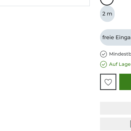
2 m
freie Eing
Mindestb
Auf Lage