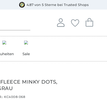
orkasse
4.87 von 5 Sterne bei Trusted Shops
In deinem Konto anmelden o
Du hast keine Artike
Du hast kein
Anmelden
Deine Favorite
Dein W
uheiten
Sale
FLEECE MINKY DOTS,
GRAU
.:
KC4008-068