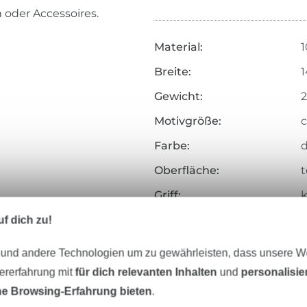
 oder Accessoires.
Material:
1
Breite:
Gewicht:
2
Motivgröße:
c
Farbe:
Oberfläche:
t
Griff:
k
Herstellungsart:
g
f dich zu!
Veredelung:
 und andere Technologien um zu gewährleisten, dass unsere 
Merkmale:
f
zererfahrung mit
für dich relevanten Inhalten
und
personalisi
e Browsing-Erfahrung bieten
.
Art.Nr.: