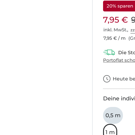
20% sparen
7,95 €
inkl. MwSt.,
zz
7,95 € / m
(Gr
Heute bes
Deine indiv
0,5 m
1 m