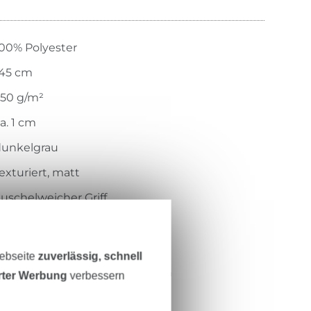
00% Polyester
145 cm
50 g/m²
a. 1 cm
dunkelgrau
exturiert, matt
uschelweicher Griff
ewirkt
geprägt
Webseite
zuverlässig, schnell
lauschig, weich, leicht, elastisch
erter Werbung
verbessern
KC4008-068