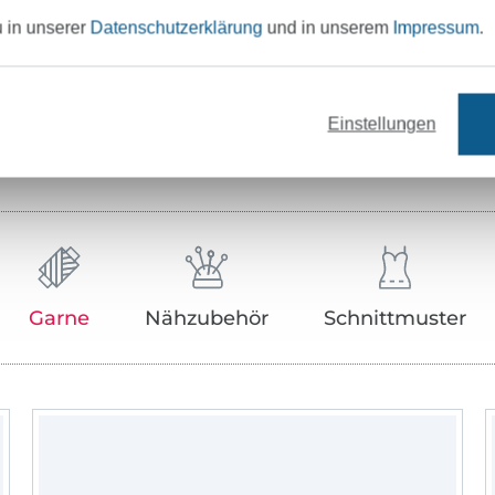
Hersteller-Kontaktdaten
u in unserer
Datenschutzerklärung
und in unserem
Impressum
.
Einstellungen
Unser Tipp: Das passt dazu
Garne
Nähzubehör
Schnittmuster