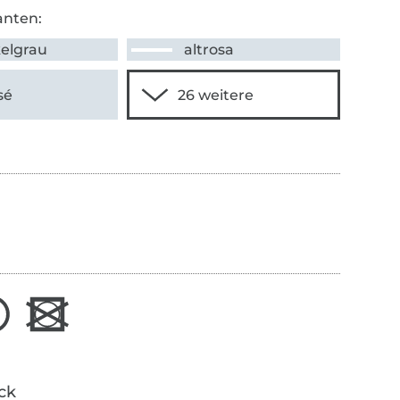
anten:
elgrau
altrosa
sé
ick