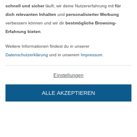
schnell und sicher
läuft; wir deine Nutzererfahrung mit
für
dich relevanten Inhalten
und
personalisierter Werbung
In den deutschen Shop wechseln (aktuell gewählt
verbessern können und wir dir
bestmögliche Browsing-
Erfahrung bieten
.
Impressum
Weitere Informationen findest du in unserer
AGB
Datenschutzerklärung
und in unserem
Impressum
.
Datenschutz
Einstellungen
Widerrufsrecht
ALLE AKZEPTIEREN
Kontakt
Bestellung widerrufen