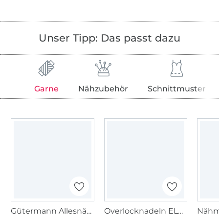
Unser Tipp: Das passt dazu
Garne
Nähzubehör
Schnittmuster
Gütermann Allesnäher (634) grüngrau
Overlocknadeln ELX 705, 80-90