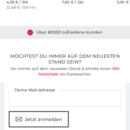
4,95 € / Stk
7,60 € / Stk
5,90 € 
(2,48 € / 100 m)
Über 1.8 Millionen Meter Stoff versandfertig
Über 80000 zufriedene Kunden
36 Jahre Erfahrung
MÖCHTEST DU IMMER AUF DEM NEUESTEN
STAND SEIN?
Sei immer auf dem neuesten Stand & erhalte einen
10%
Gutschein
als Dankeschön.
Für den Stoffe Hemmers Newsletter anmelden
Deine Mail-Adresse
Jetzt anmelden