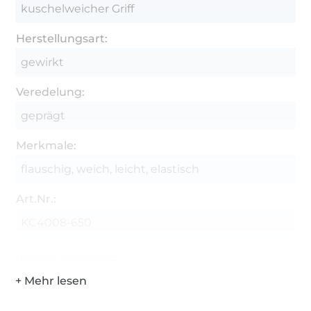
kuschelweicher Griff
Herstellungsart:
gewirkt
Veredelung:
geprägt
Merkmale:
flauschig, weich, leicht, elastisch
Art.Nr.:
KC4008-650
Hersteller-Kontaktdaten