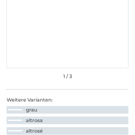
Weitere Varianten:
grau
altrosa
altrosé