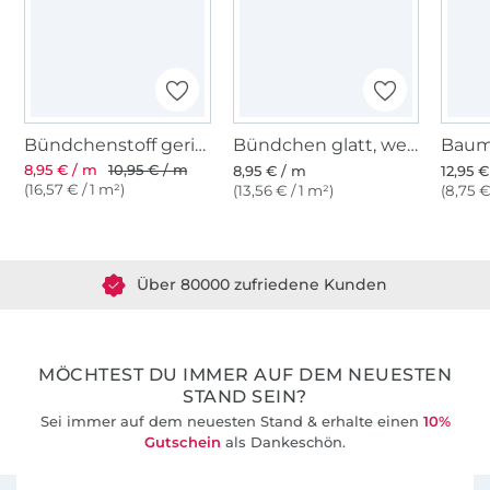
Bündchenstoff gerippt weiss
Bündchen glatt, weiß
8,95 € / m
10,95 € / m
8,95 € / m
12,95 
(16,57 € / 1 m²)
(13,56 € / 1 m²)
(8,75 €
Über 1.8 Millionen Meter Stoff versandfertig
Über 80000 zufriedene Kunden
36 Jahre Erfahrung
MÖCHTEST DU IMMER AUF DEM NEUESTEN
STAND SEIN?
Sei immer auf dem neuesten Stand & erhalte einen
10%
Gutschein
als Dankeschön.
Für den Stoffe Hemmers Newsletter anmelden