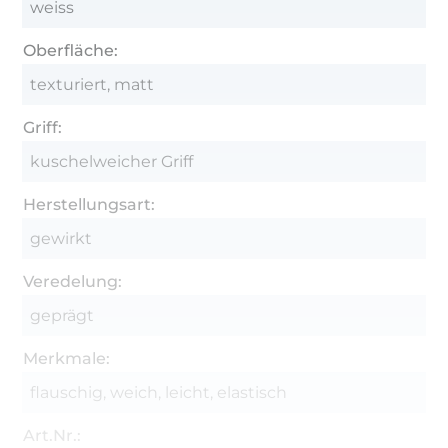
weiss
Oberfläche:
texturiert, matt
Griff:
kuschelweicher Griff
Herstellungsart:
gewirkt
Veredelung:
geprägt
Merkmale:
flauschig, weich, leicht, elastisch
Art.Nr.: