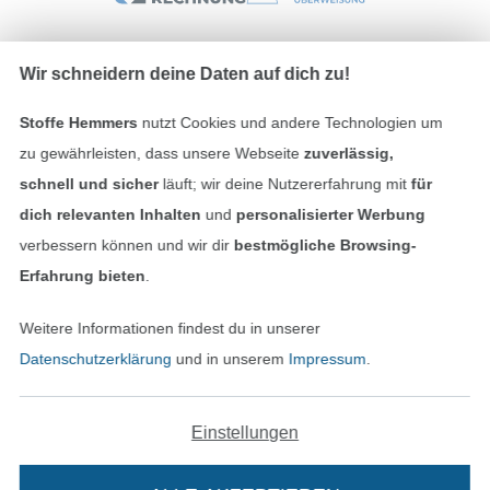
Wir schneidern deine Daten auf dich zu!
Unsere Versandpartner
Stoffe Hemmers
nutzt Cookies und andere Technologien um
zu gewährleisten, dass unsere Webseite
zuverlässig,
schnell und sicher
läuft; wir deine Nutzererfahrung mit
für
dich relevanten Inhalten
und
personalisierter Werbung
In den deutschen Shop wechseln (aktuell gewählt
verbessern können und wir dir
bestmögliche Browsing-
Erfahrung bieten
.
Impressum
Weitere Informationen findest du in unserer
AGB
Datenschutzerklärung
und in unserem
Impressum
.
Datenschutz
Einstellungen
Widerrufsrecht