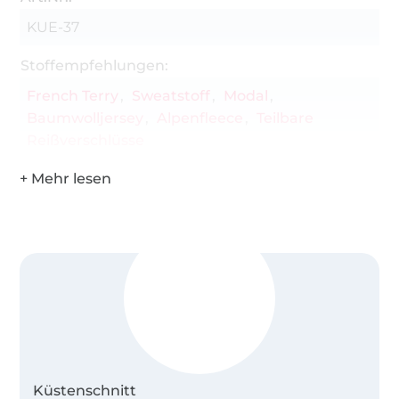
KUE-37
Stoffempfehlungen:
French Terry
Sweatstoff
Modal
Baumwolljersey
Alpenfleece
Teilbare
Reißverschlüsse
Küstenschnitt