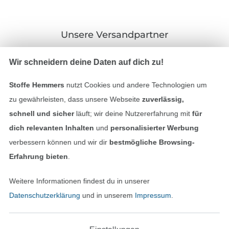
Unsere Versandpartner
Wir schneidern deine Daten auf dich zu!
Stoffe Hemmers
nutzt Cookies und andere Technologien um
In den deutschen Shop wechseln (aktuell gewählt
zu gewährleisten, dass unsere Webseite
zuverlässig,
schnell und sicher
läuft; wir deine Nutzererfahrung mit
für
Impressum
dich relevanten Inhalten
und
personalisierter Werbung
verbessern können und wir dir
bestmögliche Browsing-
AGB
Erfahrung bieten
.
Datenschutz
Weitere Informationen findest du in unserer
Datenschutzerklärung
und in unserem
Impressum
.
Widerrufsrecht
Kontakt