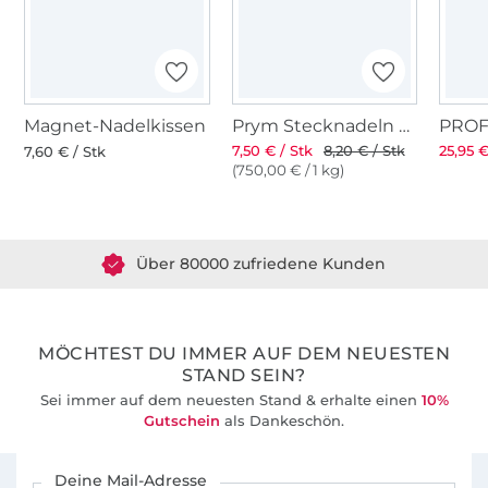
auch etwas aufwändigere Schnitte. Die
Nähanleitung ist gut bebildert und auch
Nähanfängerinnen kommen damit gut klar.
Sollte dir etwas auffallen oder hast du
Probleme, darfst du mich gerne anschreiben.
Magnet-Nadelkissen
Prym Stecknadeln mit Griff
7,50 € / Stk
8,20 € / Stk
25,95 €
In meiner Facebook-Gruppe "Nähen mit
7,60 € / Stk
(750,00 € / 1 kg)
Küstenschnitt" findest Du Gleichgesinnte, mit
Über 1.8 Millionen Meter Stoff versandfertig
denen du dich austauschen kannst und wo
du auch Unterstützung bekommst.
Über 80000 zufriedene Kunden
36 Jahre Erfahrung
MÖCHTEST DU IMMER AUF DEM NEUESTEN
STAND SEIN?
Sei immer auf dem neuesten Stand & erhalte einen
10%
Gutschein
als Dankeschön.
Für den Stoffe Hemmers Newsletter anmelden
Deine Mail-Adresse