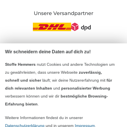
Unsere Versandpartner
In den deutschen Shop wechseln (aktuell gewählt
Wir schneidern deine Daten auf dich zu!
Impressum
Stoffe Hemmers
nutzt Cookies und andere Technologien um
zu gewährleisten, dass unsere Webseite
zuverlässig,
AGB
schnell und sicher
läuft; wir deine Nutzererfahrung mit
für
dich relevanten Inhalten
und
personalisierter Werbung
Datenschutz
verbessern können und wir dir
bestmögliche Browsing-
Erfahrung bieten
.
Widerrufsrecht
Weitere Informationen findest du in unserer
Kontakt
Datenschutzerklärung
und in unserem
Impressum
.