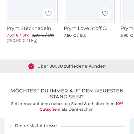
Prym Stecknadeln mit Griff
Prym Love Stoff Clips 2,6 cm
7,50 € / Stk
8,20 € / Stk
7,60 € / Stk
5,90 € 
(750,00 € / 1 kg)
Über 1.8 Millionen Meter Stoff versandfertig
Über 80000 zufriedene Kunden
36 Jahre Erfahrung
MÖCHTEST DU IMMER AUF DEM NEUESTEN
STAND SEIN?
Sei immer auf dem neuesten Stand & erhalte einen
10%
Gutschein
als Dankeschön.
Für den Stoffe Hemmers Newsletter anmelden
Deine Mail-Adresse