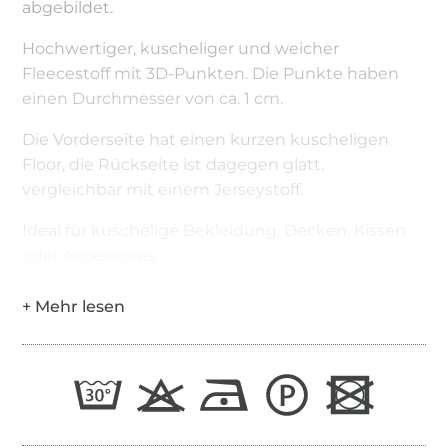
abgebildet.
Hochwertiger, kuscheliger und weicher
Fleecestoff mit 3D-Punkten. Die Punkte haben
einen Durchmesser von ca. 1 cm.
Die Vorderseite hat einen kurzen kuscheligen
Floor, die Rückseite ist dagegen glatt,
vergleichbar mit einem Jerseystoff.
Ideal für kuschelige Bekleidung, Decken, Kissen
oder Accessoires.