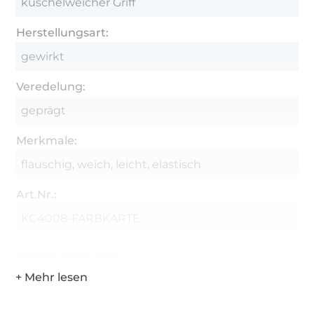
kuschelweicher Griff
Herstellungsart:
gewirkt
Veredelung:
geprägt
Merkmale:
flauschig, weich, leicht, elastisch
Art.Nr.:
KC4008-FARBKARTE
Hersteller-Kontaktdaten