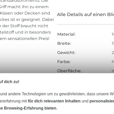
 Standardsortiments. Die
iff macht ihn zu einem
 Kissen oder Decken sind
Alle Details auf einen Bl
kes ist er geeignet. Dabei
n der Stoff braucht nicht
telstoff und in besonders
Material:
1
em sensationellen Preis!
Breite:
Gewicht:
2
Farbe:
h
Oberfläche:
Griff:
k
f dich zu!
Herstellungsart:
g
 und andere Technologien um zu gewährleisten, dass unsere 
Merkmale:
f
zererfahrung mit
für dich relevanten Inhalten
und
personalisi
Art.Nr.:
1
e Browsing-Erfahrung bieten
.