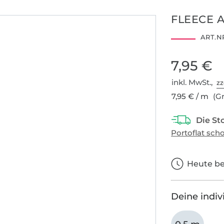
FLEECE 
ART.NR
7,95 €
inkl. MwSt.,
zz
7,95 € / m
(Gr
Heute bes
Deine indiv