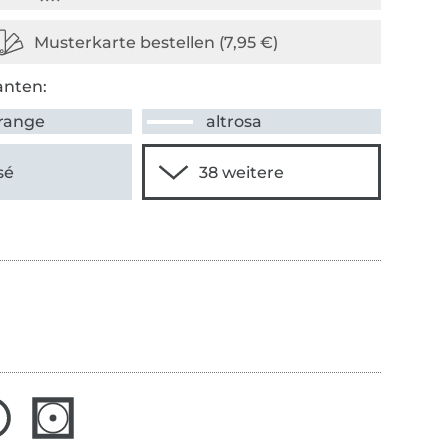
anten:
orange
altrosa
sé