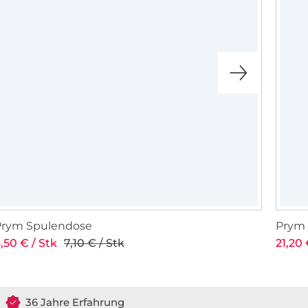
Prym Spulendose
Prym 
,50 € / Stk
7,10 € / Stk
21,20 
36 Jahre Erfahrung