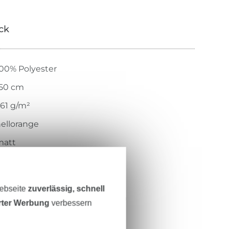
ick
00% Polyester
150 cm
61 g/m²
ellorange
matt
uschelweicher Griff
ewirkt
Webseite
zuverlässig, schnell
lauschig, weich, leicht, elastisch
erter Werbung
verbessern
10.704-3013