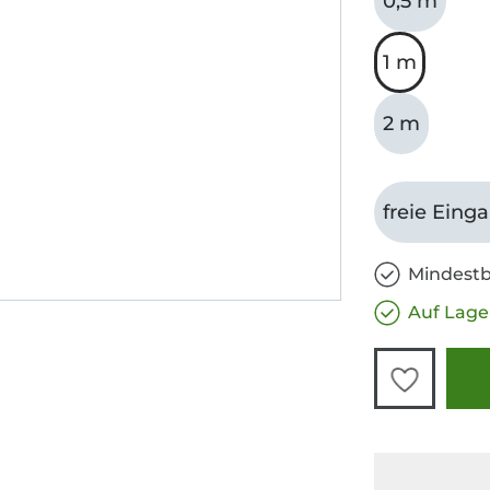
0,5 m
1 m
2 m
freie Eing
Mindestb
Auf Lage