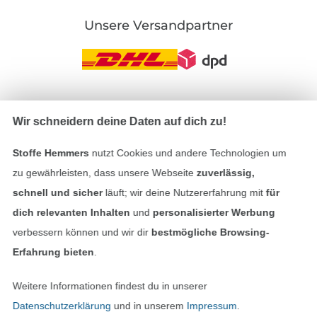
Unsere Versandpartner
In den deutschen Shop wechseln (aktuell gewählt
Wir schneidern deine Daten auf dich zu!
Impressum
Stoffe Hemmers
nutzt Cookies und andere Technologien um
zu gewährleisten, dass unsere Webseite
zuverlässig,
AGB
schnell und sicher
läuft; wir deine Nutzererfahrung mit
für
dich relevanten Inhalten
und
personalisierter Werbung
Datenschutz
verbessern können und wir dir
bestmögliche Browsing-
Erfahrung bieten
.
Widerrufsrecht
Weitere Informationen findest du in unserer
Kontakt
Datenschutzerklärung
und in unserem
Impressum
.