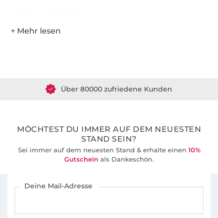
Hersteller-Kontaktdaten
Über 1.8 Millionen Meter Stoff versandfertig
Über 80000 zufriedene Kunden
36 Jahre Erfahrung
MÖCHTEST DU IMMER AUF DEM NEUESTEN
STAND SEIN?
Sei immer auf dem neuesten Stand & erhalte einen
10%
Gutschein
als Dankeschön.
Für den Stoffe Hemmers Newsletter anmelden
Deine Mail-Adresse