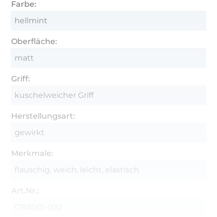
Farbe:
hellmint
Oberfläche:
matt
Griff:
kuschelweicher Griff
Herstellungsart:
gewirkt
Merkmale:
flauschig, weich, leicht, elastisch
Art.Nr.:
OR8001-022