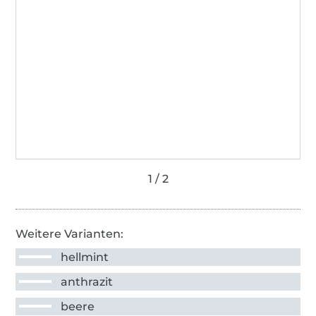
Weitere Varianten:
hellmint
anthrazit
beere