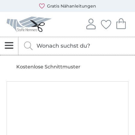
Öffnet ein neues Fenster
Du kannst bei uns mit folgenden Zahlungsarten zahlen: 
Unsere Versandpartner sind: DHL und DPD
Kostenlose Stoffmuster
Stoffe Hemmers – Stoffe, Schnittmuster & Nähzubehör
In deinem Konto anme
Du hast keine 
Du hast 
Anmelden
Deine Fav
Dei
Nach Stoffen, Kurzwaren und Schnittmustern s
Gib hier deinen Suchbegriff ein.
Kostenlose Schnittmuster