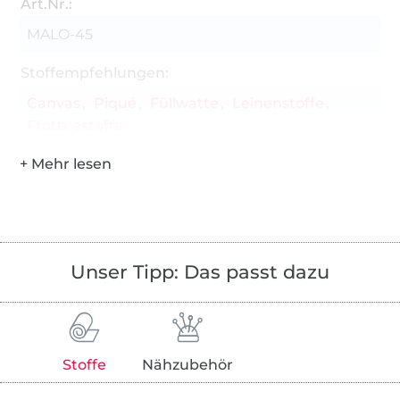
Art.Nr.:
MALO-45
Stoffempfehlungen:
Canvas
Piqué
Füllwatte
Leinenstoffe
Frotteestoffe
Unser Tipp: Das passt dazu
Stoffe
Nähzubehör