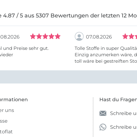
 4.87 / 5 aus 5307 Bewertungen der letzten 12 M
.08.2026
07.08.2026
 und Preise sehr gut.
Tolle Stoffe in super Qualitä
wieder
Einzig anzumerken wäre, d
toll wäre bei gestreiften St
vielleicht längs- oder- quer
anzugeben. Mir ist es passie
ich nicht genug über die ...
ormationen
Hast du Frage
r uns
Schreibe u
sse
Schreibe 
toflat