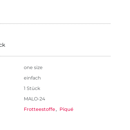
ick
one size
einfach
1 Stück
MALO-24
Frotteestoffe
Piqué