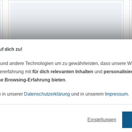
f dich zu!
 und andere Technologien um zu gewährleisten, dass unsere 
zererfahrung mit
für dich relevanten Inhalten
und
personalisi
e Browsing-Erfahrung bieten
.
u in unserer
Datenschutzerklärung
und in unserem
Impressum
.
Einstellungen
Bambus Frottee, hellflieder
2
16,95 € / m
0