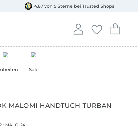
orkasse
4.87 von 5 Sterne bei Trusted Shops
In deinem Konto anmelden o
Du hast keine Artike
Du hast kein
Anmelden
Deine Favorite
Dein W
uheiten
Sale
K MALOMI HANDTUCH-TURBAN
.:
MALO-24