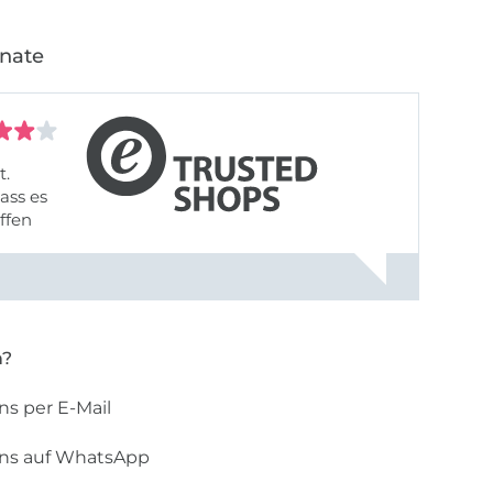
onate
t.
ass es
offen
gestreift
rt, dass
n?
ns per E-Mail
uns auf WhatsApp