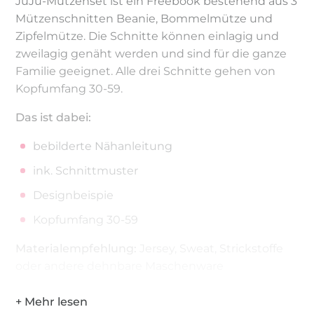
JuJu-Mützenset ist ein Freebook bestehend aus 3
Mützenschnitten Beanie, Bommelmütze und
Zipfelmütze. Die Schnitte können einlagig und
zweilagig genäht werden und sind für die ganze
Familie geeignet. Alle drei Schnitte gehen von
Kopfumfang 30-59.
Das ist dabei:
bebilderte Nähanleitung
ink. Schnittmuster
Designbeispie
Kopfumfang 30-59
Materialempfehlung:
Jersey, Sweat, Strickstoffe
oder andere dehnbare Maschenware