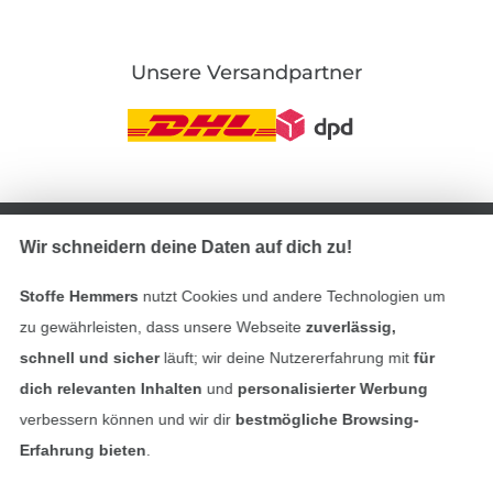
Unsere Versandpartner
In den deutschen Shop wechseln (aktuell gewählt
Wir schneidern deine Daten auf dich zu!
Impressum
Stoffe Hemmers
nutzt Cookies und andere Technologien um
AGB
zu gewährleisten, dass unsere Webseite
zuverlässig,
schnell und sicher
läuft; wir deine Nutzererfahrung mit
für
Datenschutz
dich relevanten Inhalten
und
personalisierter Werbung
verbessern können und wir dir
bestmögliche Browsing-
Widerrufsrecht
Erfahrung bieten
.
Kontakt