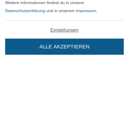
Weitere Informationen findest du in unserer
Datenschutzerklärung
und in unserem
Impressum
.
Bestellung widerrufen
Einstellungen
Finde mehr Inspiration
ALLE AKZEPTIEREN
In deinen Warenkorb
In den niederländischen Sh
In den französisch
Nederlands
Français
(France)