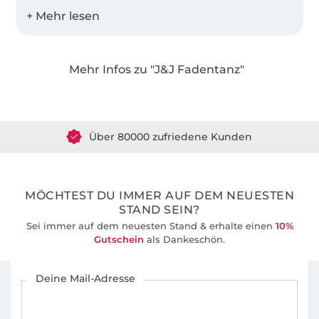
Leben wir in NRW.
Ich habe vor einiger Zeit mit dem Nähen als
Ausgleich begonnen und darin eine wahre
Mehr Infos zu "J&J Fadentanz"
Leidenschaft gefunden. Da ich immer wieder
Über 1.8 Millionen Meter Stoff versandfertig
neue Herausforderungen suche, kam das
Digitalisieren und erstellen von
Über 80000 zufriedene Kunden
Schnittmustern hinzu, das mir unglaublich
viel Freude bereitet :)
36 Jahre Erfahrung
MÖCHTEST DU IMMER AUF DEM NEUESTEN
STAND SEIN?
Sei immer auf dem neuesten Stand & erhalte einen
10%
Gutschein
als Dankeschön.
Für den Stoffe Hemmers Newsletter anmelden
Deine Mail-Adresse