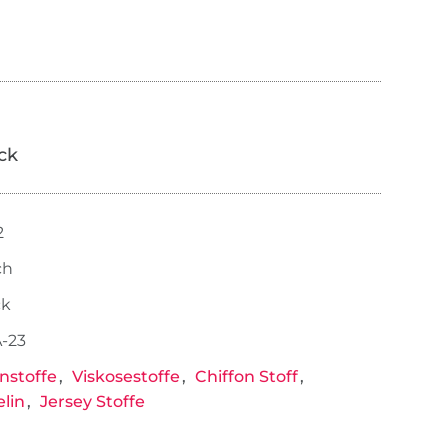
ick
2
ch
ck
-23
nstoffe
Viskosestoffe
Chiffon Stoff
lin
Jersey Stoffe