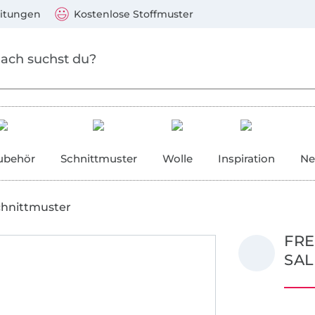
Zum Hauptinhalt springen
Weiter zur Suche
)
Visa, Mastercard, PayPal, Giropay, Kauf auf Rechnung, V
eitungen
Kostenlose Stoffmuster
ubehör
Schnittmuster
Wolle
Inspiration
Ne
chnittmuster
FRE
SAL