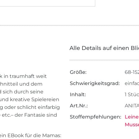
Alle Details auf einen Bl
Größe:
68-15
k in traumhaft weit
Schwierigkeitsgrad:
einfa
hnitteil und dem
 sich durch seine
Inhalt:
1 Stü
nd kreative Spielereien
Art.Nr.:
ANITA
g oder schlicht einfarbig
 etc.– der Fantasie sind
Stoffempfehlungen:
Leine
Musse
ein EBook für die Mamas: