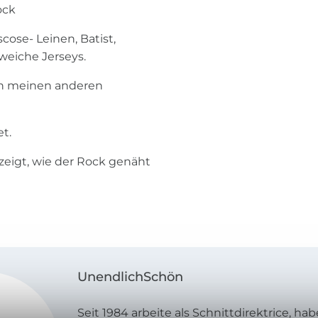
ock
ose- Leinen, Batist,
 weiche Jerseys.
en meinen anderen
t.
 zeigt, wie der Rock genäht
UnendlichSchön
Seit 1984 arbeite als Schnittdirektrice, h