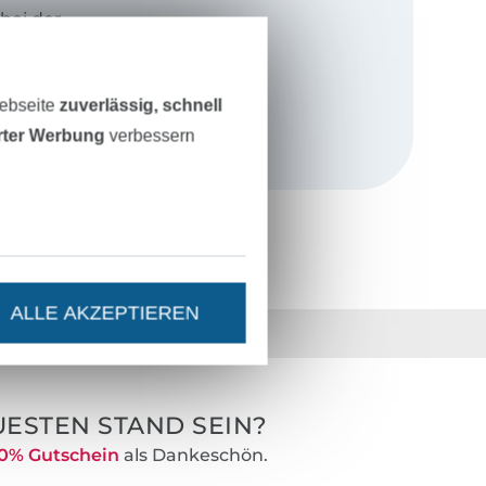
bei der
en maßgeblich
nproduktionen
 ich meine
Webseite
zuverlässig, schnell
erter Werbung
verbessern
ice für
ünschen und
 werden können.
ALLE AKZEPTIEREN
36 Jahre Erfahrung
ESTEN STAND SEIN?
0% Gutschein
als Dankeschön.