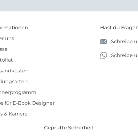
e Firma empfehlen.
ormationen
Hast du Frage
r uns
Schreibe u
sse
Schreibe 
toflat
sandkosten
lungsarten
rtnerprogramm
os für E-Book Designer
s & Karriere
Geprüfte Sicherheit