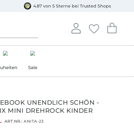
orkasse
4.87 von 5 Sterne bei Trusted Shops
In deinem Konto anmelden o
Du hast keine Artike
Du hast kein
Anmelden
Deine Favorite
Dein W
uheiten
Sale
EBOOK UNENDLICH SCHÖN -
IX MINI DREHROCK KINDER
ART.NR.:
ANITA-23