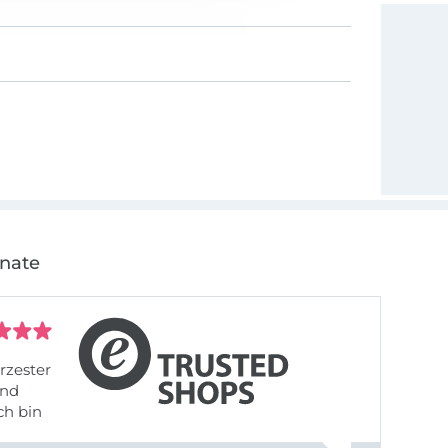
onate
rzester
ch bin