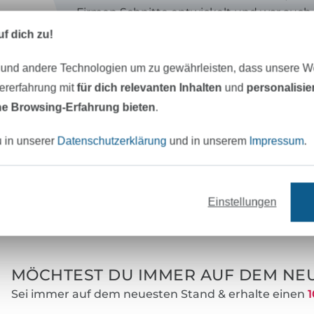
Firmen Schnitte entwickelt und war auch 
Entwicklung mehrerer großer Kollektion
f dich zu!
beteiligt. Darüber hinaus habe ich Serie
überarbeitet und begleitet. Jetzt erstelle
 und andere Technologien um zu gewährleisten, dass unsere 
eigenen Schnittmuster unter dem Label
zererfahrung mit
für dich relevanten Inhalten
und
personalisi
"UnendlichSchön"
biete einen Schnittserv
e Browsing-Erfahrung bieten
.
Schnittmuster und E-Books, die Ihren W
Vorstellungen entsprechend angefertigt
u in unserer
Datenschutzerklärung
und in unserem
Impressum
.
Einstellungen
eter Stoff versandfertig
Über 80000 zufriedene Kunden
MÖCHTEST DU IMMER AUF DEM NEU
Sei immer auf dem neuesten Stand & erhalte einen
1