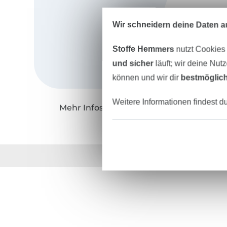
Wir schneidern deine Daten au
Stoffe Hemmers
nutzt Cookies
und sicher
läuft; wir deine Nut
können und wir dir
bestmöglich
Weitere Informationen findest d
Mehr Infos zu "UnendlichSchön"
Über 1.8 Millionen M