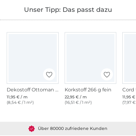
Unser Tipp: Das passt dazu
Dekostoff Ottoman Map of the World - Weltkarte
Korkstoff 266 g fein
11,95 € / m
22,95 € / m
11,95 €
(8,54 € / 1 m²)
(16,51 € / 1 m²)
(7,97 €
Über 1.8 Millionen Meter Stoff versandfertig
Über 80000 zufriedene Kunden