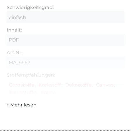
Schwierigkeitsgrad:
einfach
Inhalt:
PDF
Art.Nr.:
MALO-62
Stoffempfehlungen:
Cordstoffe
Korkstoff
Dekostoffe
Canvas
Jeansstoffe
Köper