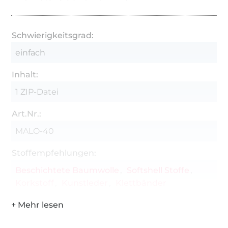
Modellentwicklung und Schnittmuster: © Laura
Wilhelm Textildesign
Schwierigkeitsgrad:
Schnittmuster urheberrechtlich geschützt. Nur
einfach
für private, nicht kommerzielle Zwecke.
Inhalt:
1 ZIP-Datei
Art.Nr.:
MALO-40
Stoffempfehlungen:
Beschichtete Baumwolle
Softshell Stoffe
Korkstoff
Kunstleder
Klettbänder