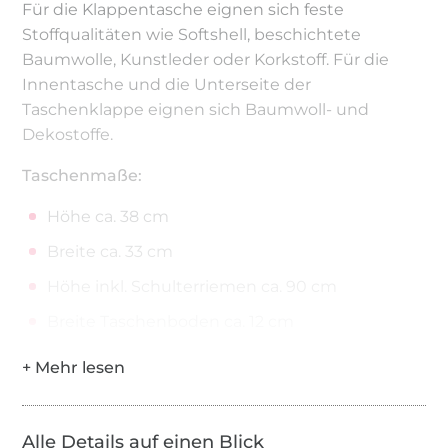
Für die Klappentasche eignen sich feste
Stoffqualitäten wie Softshell, beschichtete
Baumwolle, Kunstleder oder Korkstoff. Für die
Innentasche und die Unterseite der
Taschenklappe eignen sich Baumwoll- und
Dekostoffe.
Taschenmaße:
Höhe ca. 38 cm
Breite ca. 33 cm
Höhe inkl. Schulterriemen ca. 90 cm
Breite Taschenboden ca. 12 cm
Rechtliche Hinweise:
Die Weitergabe oder der Verkauf, Tausch, Kopie,
Abdruck oder Veröffentlichung sind untersagt.
Alle Details auf einen Blick