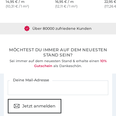
14,95 € / m
16,95 € / m
22,95 
(10,31 € / 1 m²)
(12,11 € / 1 m²)
(17,26 
Über 1.8 Millionen Meter Stoff versandfertig
Über 80000 zufriedene Kunden
36 Jahre Erfahrung
MÖCHTEST DU IMMER AUF DEM NEUESTEN
STAND SEIN?
Sei immer auf dem neuesten Stand & erhalte einen
10%
Gutschein
als Dankeschön.
Für den Stoffe Hemmers Newsletter anmelden
Deine Mail-Adresse
Jetzt anmelden