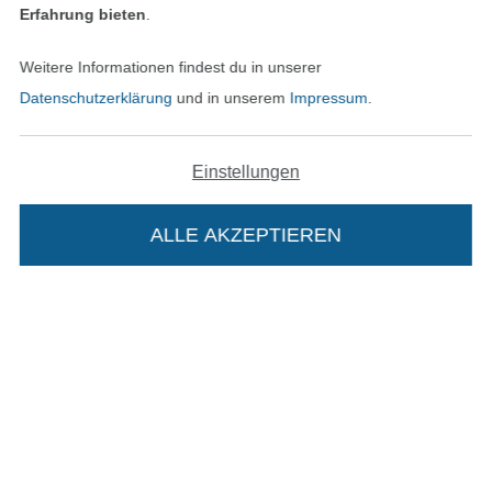
Erfahrung bieten
.
Weitere Informationen findest du in unserer
In den deutschen Shop wechseln (aktuell gewählt
Datenschutzerklärung
und in unserem
Impressum
.
Impressum
Einstellungen
AGB
Datenschutz
ALLE AKZEPTIEREN
In deinen Warenkorb
Widerrufsrecht
Kontakt
Bestellung widerrufen