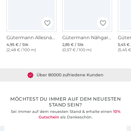
Gütermann Allesnäher (800) weiss
Gütermann Nähgarn Toldi, 500 m, weiss
4,95 € / Stk
2,85 € / Stk
5,45 € 
(2,48 € / 100 m)
(0,57 € / 100 m)
(5,45 €
Über 1.8 Millionen Meter Stoff versandfertig
Über 80000 zufriedene Kunden
36 Jahre Erfahrung
MÖCHTEST DU IMMER AUF DEM NEUESTEN
STAND SEIN?
Sei immer auf dem neuesten Stand & erhalte einen
10%
Gutschein
als Dankeschön.
Für den Stoffe Hemmers Newsletter anmelden