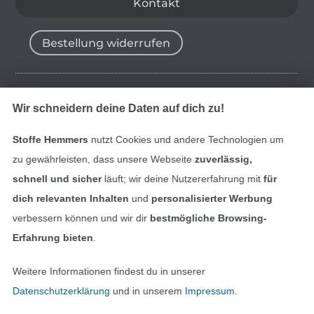
Kontakt
Bestellung widerrufen
Finde mehr Inspiration
Wir schneidern deine Daten auf dich zu!
Stoffe Hemmers
nutzt Cookies und andere Technologien um
zu gewährleisten, dass unsere Webseite
zuverlässig,
schnell und sicher
läuft; wir deine Nutzererfahrung mit
für
dich relevanten Inhalten
und
personalisierter Werbung
verbessern können und wir dir
bestmögliche Browsing-
Erfahrung bieten
.
Weitere Informationen findest du in unserer
In den niederländischen Sh
In den französisch
Nederlands
Français
Datenschutzerklärung
und in unserem
Impressum
.
(France)