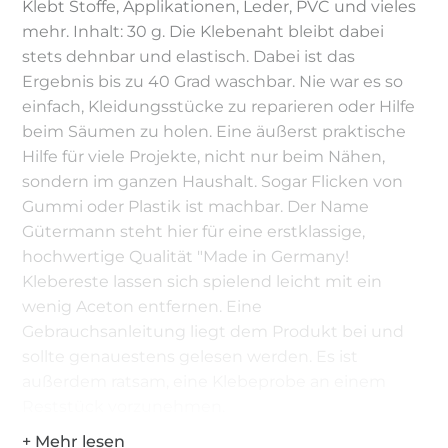
Klebt Stoffe, Applikationen, Leder, PVC und vieles
mehr. Inhalt: 30 g. Die Klebenaht bleibt dabei
stets dehnbar und elastisch. Dabei ist das
Ergebnis bis zu 40 Grad waschbar. Nie war es so
einfach, Kleidungsstücke zu reparieren oder Hilfe
beim Säumen zu holen. Eine äußerst praktische
Hilfe für viele Projekte, nicht nur beim Nähen,
sondern im ganzen Haushalt. Sogar Flicken von
Gummi oder Plastik ist machbar. Der Name
Gütermann steht hier für eine erstklassige,
hochwertige Qualität "Made in Germany!
Klebereste lassen sich spielend leicht mit ein
wenig Aceton entfernen. Eine
Gebrauchsanleitung liegt dem Produkt bei und
sollte genauestens gelesen werden. Es ist
außerdem ratsam, eine Klebeprobe an einem
Reststück vorzunehmen.