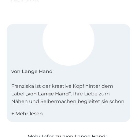
von Lange Hand
Franziska ist der kreative Kopf hinter dem
Label
„von Lange Hand“
. Ihre Liebe zum
Nähen und Selbermachen begleitet sie schon
seit ihrer Kindheit. Irgendwann möchte sie an
der Küste leben. Bis dieser Traum wahr wird,
lässt sie sich von den Elbestränden inspirieren
und betreibt in Dresden ihre
Mehr Infos zu "von Lange Hand"