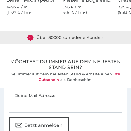
Leinen Mix, altpetrol
Vlieseline Bügeleinlage H200 - weiß
14,95 € / m
5,95 € / m
7,95 €
(11,07 € / 1 m²)
(6,61 € / 1 m²)
(8,83 €
Über 1.8 Millionen Meter Stoff versandfertig
Über 80000 zufriedene Kunden
36 Jahre Erfahrung
MÖCHTEST DU IMMER AUF DEM NEUESTEN
STAND SEIN?
Sei immer auf dem neuesten Stand & erhalte einen
10%
Gutschein
als Dankeschön.
Für den Stoffe Hemmers Newsletter anmelden
Deine Mail-Adresse
Jetzt anmelden