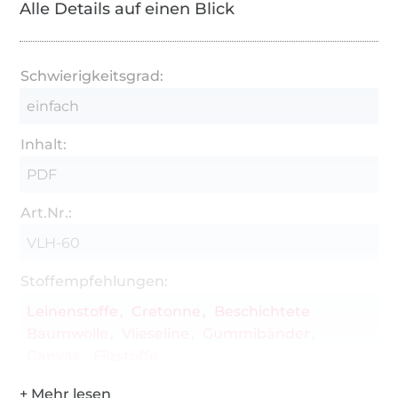
Alle Details auf einen Blick
Schwierigkeitsgrad:
einfach
Inhalt:
PDF
Art.Nr.:
VLH-60
Stoffempfehlungen:
Leinenstoffe
Cretonne
Beschichtete
Baumwolle
Vlieseline
Gummibänder
Canvas
Filzstoffe