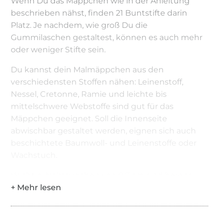
Wenn Du das Mäppchen wie in der Anleitung
beschrieben nähst, finden 21 Buntstifte darin
Platz. Je nachdem, wie groß Du die
Gummilaschen gestaltest, können es auch mehr
oder weniger Stifte sein.
Du kannst dein Malmäppchen aus den
verschiedensten Stoffen nähen: Leinenstoff,
Nessel, Cretonne, Ramie und leichte bis
mittelschwere Webstoffe sind gut für das
Mäppchen geeignet. Soll die Innenseite
abwischbar gestaltet werden, eignen sich auch
beschichtete Baumwoll- und Leinenstoffe oder
Wachstuch.
Wichtig: Nahtzugaben von 0,7 cm sind bereits
inklusive, du brauchst nichts mehr zugeben!
Kalkuliere für die Nähzeit ca. 60 Minuten ein!