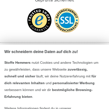
Geprüfte Sicherheit
Wir schneidern deine Daten auf dich zu!
Bezahlen mit
Stoffe Hemmers
nutzt Cookies und andere Technologien um
zu gewährleisten, dass unsere Webseite
zuverlässig,
schnell und sicher
läuft; wir deine Nutzererfahrung mit
für
dich relevanten Inhalten
und
personalisierter Werbung
verbessern können und wir dir
bestmögliche Browsing-
Erfahrung bieten
.
Unsere Versandpartner
Weitere Informationen findest du in unserer