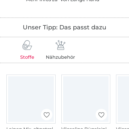
Schnittmustermanufaktur.
Schiffchen, Anker, Wale und alles, was ans
Meer erinnert, ist ihr Ding. Bei Franziska
Unser Tipp: Das passt dazu
findest Du Nähanleitungen, Appliziervorlagen
und Stickdateien im maritimen Stil. Für ihr
Buch
„Baby ahoi“
hat sie gleich eine
komplette DIY-Babyausstattung im Meeres-
Stoffe
Nähzubehör
Look entworfen.
Foto: Amac Garbe/@amacgarbe