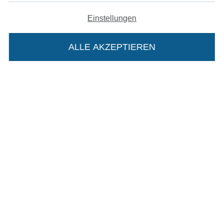
Impressum
Einstellungen
AGB
ALLE AKZEPTIEREN
Datenschutz
Widerrufsrecht
Kontakt
Die Stoffe Hemmers Portoflat:
Bestellung widerrufen
Beschreibung:
Beim Kauf der Portoflat bekommst du sechs
Finde mehr Inspiration
Monate versandkostenfreie Lieferung ab einem
Bestellwert von 15€. Sie ist nicht als Gast
bestellbar und hat eine Mindestlaufzeit von 6
Monaten, danach läuft sie automatisch aus.