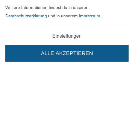
Weitere Informationen findest du in unserer
AGB
Datenschutzerklärung
und in unserem
Impressum
.
Datenschutz
Einstellungen
Widerrufsrecht
Kontakt
ALLE AKZEPTIEREN
In deinen Warenkorb
Bestellung widerrufen
Finde mehr Inspiration