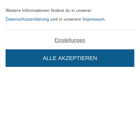
In den deutschen Shop wechseln (aktuell gewählt
Weitere Informationen findest du in unserer
Datenschutzerklärung
und in unserem
Impressum
.
Impressum
AGB
Einstellungen
Datenschutz
ALLE AKZEPTIEREN
In deinen Warenkorb
Widerrufsrecht
Kontakt
Bestellung widerrufen
Finde mehr Inspiration