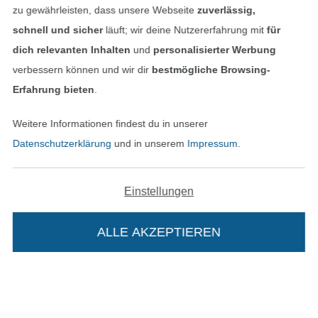
zu gewährleisten, dass unsere Webseite
zuverlässig,
schnell und sicher
läuft; wir deine Nutzererfahrung mit
für
dich relevanten Inhalten
und
personalisierter Werbung
Unsere Versandpartner
verbessern können und wir dir
bestmögliche Browsing-
Erfahrung bieten
.
Weitere Informationen findest du in unserer
In den deutschen Shop wechseln (aktuell gewählt
Datenschutzerklärung
und in unserem
Impressum
.
Impressum
Einstellungen
AGB
ALLE AKZEPTIEREN
In deinen Warenkorb
Datenschutz
Widerrufsrecht
Kontakt