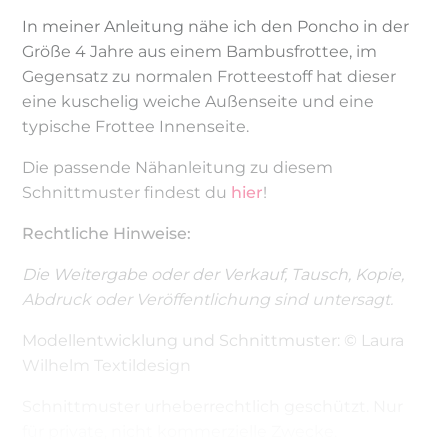
In meiner Anleitung nähe ich den Poncho in der
Größe 4 Jahre aus einem Bambusfrottee, im
Gegensatz zu normalen Frotteestoff hat dieser
eine kuschelig weiche Außenseite und eine
typische Frottee Innenseite.
Die passende Nähanleitung zu diesem
Schnittmuster findest du
hier
!
Rechtliche Hinweise:
Die Weitergabe oder der Verkauf, Tausch, Kopie,
Abdruck oder Veröffentlichung sind untersagt.
Modellentwicklung und Schnittmuster: © Laura
Wilhelm Textildesign
Schnittmuster urheberrechtlich geschützt. Nur
für private, nicht kommerzielle Zwecke.