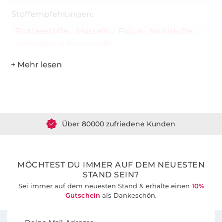
Stoffempfehlungen:
Frotteestoffe
Musselin
Piqué
Nickistoffe
Schrägband Baumwolle
Über 1.8 Millionen Meter Stoff versandfertig
Über 80000 zufriedene Kunden
36 Jahre Erfahrung
MÖCHTEST DU IMMER AUF DEM NEUESTEN
STAND SEIN?
Sei immer auf dem neuesten Stand & erhalte einen
10%
Gutschein
als Dankeschön.
Für den Stoffe Hemmers Newsletter anmelden