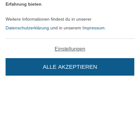
Erfahrung bieten
.
Datenschutz
Weitere Informationen findest du in unserer
Datenschutzerklärung
und in unserem
Impressum
.
Widerrufsrecht
Kontakt
Einstellungen
Bestellung widerrufen
ALLE AKZEPTIEREN
In deinen Warenkorb
Finde mehr Inspiration