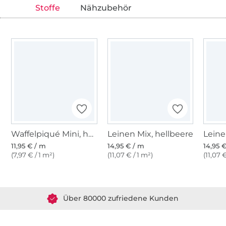
Stoffe
Nähzubehör
Waffelpiqué Mini, hellolivgrün
Leinen Mix, hellbeere
Leine
11,95 € / m
14,95 € / m
14,95 
(7,97 € / 1 m²)
(11,07 € / 1 m²)
(11,07 
Über 1.8 Millionen Meter Stoff versandfertig
Über 80000 zufriedene Kunden
36 Jahre Erfahrung