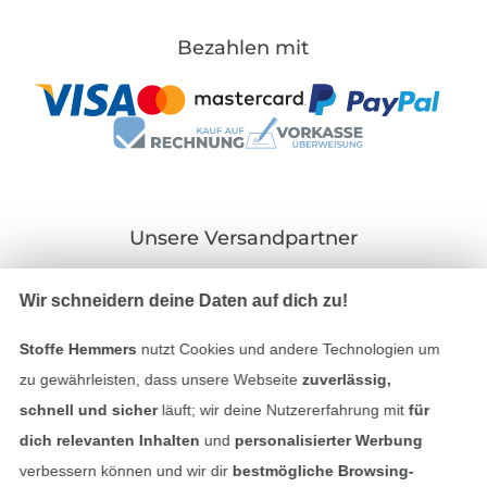
Bezahlen mit
Unsere Versandpartner
Wir schneidern deine Daten auf dich zu!
Stoffe Hemmers
nutzt Cookies und andere Technologien um
In den deutschen Shop wechseln (aktuell gewählt
zu gewährleisten, dass unsere Webseite
zuverlässig,
schnell und sicher
läuft; wir deine Nutzererfahrung mit
für
Impressum
dich relevanten Inhalten
und
personalisierter Werbung
verbessern können und wir dir
bestmögliche Browsing-
AGB