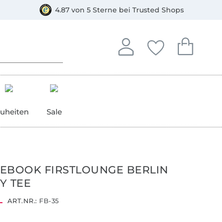
orkasse
4.87 von 5 Sterne bei Trusted Shops
In deinem Konto anmelden o
Du hast keine Artike
Du hast kein
Anmelden
Deine Favorite
Dein W
uheiten
Sale
EBOOK FIRSTLOUNGE BERLIN
Y TEE
ART.NR.:
FB-35