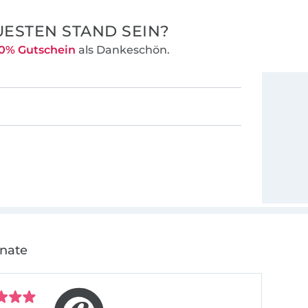
loungeberlin®
rt, unkompliziert
ESTEN STAND SEIN?
werden mit dem
0% Gutschein
als Dankeschön.
n und tollen
rage was Dir
eine
ent- und
onate