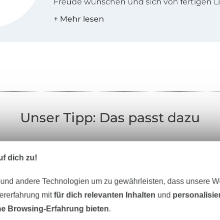
Freude wünschen und sich von fertigen L
inspirieren lassen möchten, ist unsere N
perfekt!
Aus einer dauernd währenden Leidenscha
verändern, umzugestalten und zu nähen, 
häkeln und Pullis zu stricken ist meine pu
Lebensart geworden. Da war das extrava
für Bachelor of Arts (École supérieure des a
techniques de la mode) mit persönlicher
Unser Tipp: Das passt dazu
von Alber Elbaz (collection hommes oiseau 
ESMOD nur ein Grundstein. Das kunstvoll
an der Büste, die minimalistische Art der
f dich zu!
Schnittentwicklung und dazu die reduzie
Gradierungsweise gingen mir einfach von 
 und andere Technologien um zu gewährleisten, dass unsere 
Leidenschaft wurde so meine Berufung.
zererfahrung mit
für dich relevanten Inhalten
und
personalisi
e Browsing-Erfahrung bieten
.
Mein Label firstloungeberlin® steht für Fr