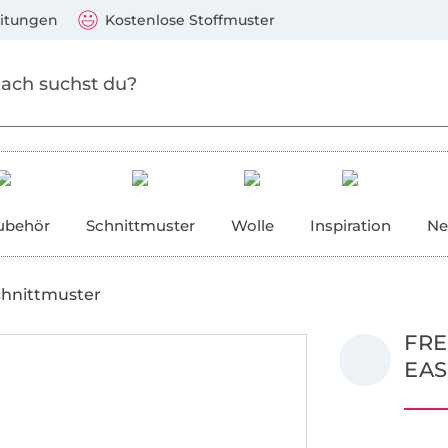
Zum Hauptinhalt springen
Weiter zur Suche
)
Visa, Mastercard, PayPal, Giropay, Kauf auf Rechnung, V
eitungen
Kostenlose Stoffmuster
ubehör
Schnittmuster
Wolle
Inspiration
Ne
chnittmuster
FRE
EAS