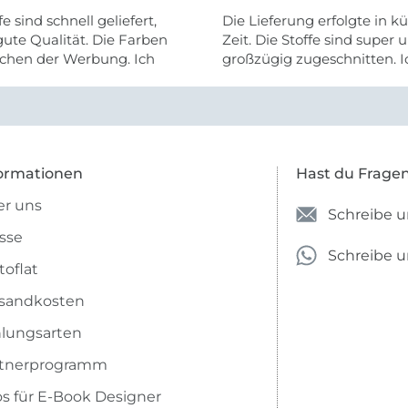
fe sind schnell geliefert,
Die Lieferung erfolgte in kü
ute Qualität. Die Farben
Zeit. Die Stoffe sind super und
chen der Werbung. Ich
großzügig zugeschnitten. I
eiter selber bestellen und
mehr als zufrieden.
e Firma empfehlen.
ormationen
Hast du Frage
r uns
Schreibe u
sse
Schreibe 
toflat
sandkosten
lungsarten
rtnerprogramm
os für E-Book Designer