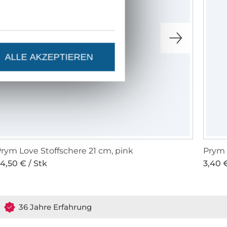
Kreativität und
gen Zimmer in
rspitzengefühl
rahlenden
 die
ALLE AKZEPTIEREN
m, praktisch
ement für
ntwicklung
ich meiner
n konnte :)
rym Love Stoffschere 21 cm, pink
Prym 
4,50 € / Stk
3,40 €
nd alle
epackt und nach
eit all die
 nach Hause an
36 Jahre Erfahrung
viel Spaß und