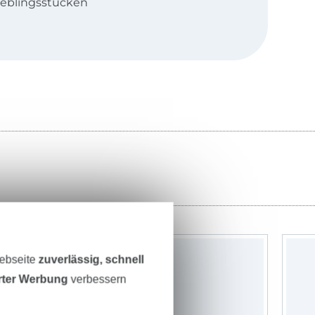
ieblingsstücken
ähgruppe
ft Kleidung zu
Accessoires zu
lsierende
gante Studium
rts et
 Auszeichnung
libre) bei
e Modellieren
rte
Hand. Aus einer
Webseite
zuverlässig, schnell
erter Werbung
verbessern
eiheit und ein