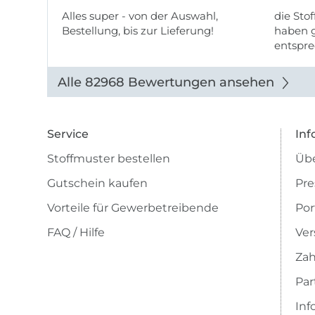
Alles super - von der Auswahl,
die Stof
Bestellung, bis zur Lieferung!
haben g
entspre
werde w
auch di
Alle 82968 Bewertungen ansehen
Service
Inf
Stoffmuster bestellen
Übe
Gutschein kaufen
Pre
Vorteile für Gewerbetreibende
Por
FAQ / Hilfe
Ver
Zah
Pa
Inf