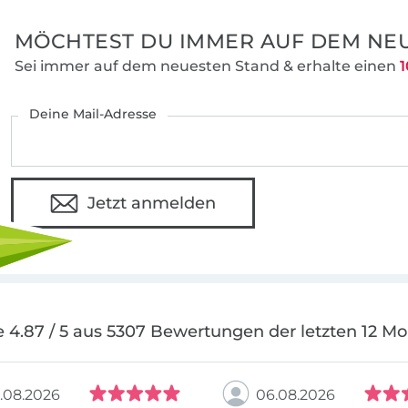
Freude umsetzen könnt. eBooks von first
sind einzigartig, ausführlich, sehr detaillie
MÖCHTEST DU IMMER AUF DEM NEU
& leicht umzusetzen. Auch Nähanfänger 
Sei immer auf dem neuesten Stand & erhalte einen
1
einfachen Easyschnitt-System zu schnelle
Ergebnissen kommen!
Deine Mail-Adresse
Auch Du kannst es, also designe, nähe & t
gefällt!
Jetzt anmelden
Seit dem 17.08.2010 ist firstloungeberlin® 
eingetragene Marke beim Deutschen Pat
Markenamt.
 4.87 / 5 aus 5307 Bewertungen der letzten 12 M
.08.2026
06.08.2026