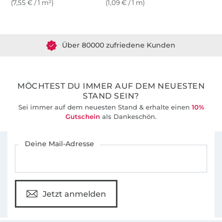
(7,55 € / 1 m²)
(1,09 € / 1 m)
Über 1.8 Millionen Meter Stoff versandfertig
Über 80000 zufriedene Kunden
36 Jahre Erfahrung
MÖCHTEST DU IMMER AUF DEM NEUESTEN
STAND SEIN?
Sei immer auf dem neuesten Stand & erhalte einen
10%
Gutschein
als Dankeschön.
Für den Stoffe Hemmers Newsletter anmelden
Deine Mail-Adresse
Jetzt anmelden