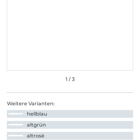
Weitere Varianten:
hellblau
altgrün
altrosé