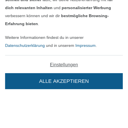
dich relevanten Inhalten
und
personalisierter Werbung
In den deutschen Shop wechseln (aktuell gewählt
verbessern können und wir dir
bestmögliche Browsing-
Erfahrung bieten
.
Impressum
Weitere Informationen findest du in unserer
AGB
Datenschutzerklärung
und in unserem
Impressum
.
Datenschutz
Einstellungen
Widerrufsrecht
ALLE AKZEPTIEREN
Kontakt
Bestellung widerrufen
Die Stoffe Hemmers Portoflat:
Finde mehr Inspiration