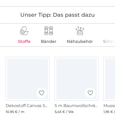
Unser Tipp: Das passt dazu
Stoffe
Bänder
Nähzubehör
Schni
Dekostoff Canvas Stoff uni, beige
5 m Baumwollschrägband wollweiss (088)
10,95 € / m
5,45 € / Stk
1,95 €