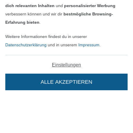
dich relevanten Inhalten
und
personalisierter Werbung
Finde mehr Inspiration
verbessern können und wir dir
bestmögliche Browsing-
Erfahrung bieten
.
Weitere Informationen findest du in unserer
Datenschutzerklärung
und in unserem
Impressum
.
Einstellungen
ALLE AKZEPTIEREN
In den niederländischen Sh
In den französisch
Nederlands
Français
(France)
Deutsch
Alle Preise inkl. der gesetzl. MwSt.
Die durchgestrichenen Preise entsprechen dem
bisherigen Preis bei Stoffe Hemmers.
Die Stoffe Hemmers Portoflat: