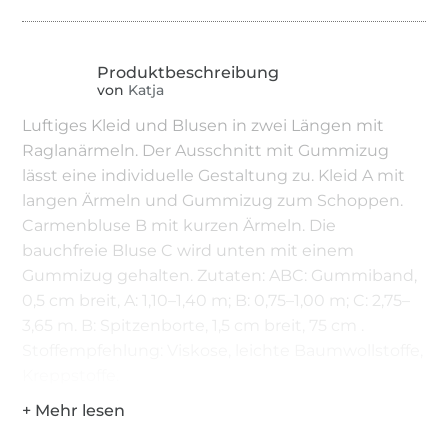
von
Katja
Luftiges Kleid und Blusen in zwei Längen mit
Raglanärmeln. Der Ausschnitt mit Gummizug
lässt eine individuelle Gestaltung zu. Kleid A mit
langen Ärmeln und Gummizug zum Schoppen.
Carmenbluse B mit kurzen Ärmeln. Die
bauchfreie Bluse C wird unten mit einem
Gummizug gehalten. Zutaten: ABC: Gummiband,
0,5 cm breit, A: 1,10–1,40 m; B: 0,75–1,00 m; C: 2,75–
3,65 m. B: Spitzenborte, 1,5 cm breit, 75 cm .
Stoffempfehlung: Viskose, leichte Baumwollstoffe,
Kreppstoffe.