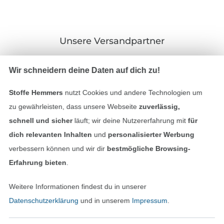
Unsere Versandpartner
Wir schneidern deine Daten auf dich zu!
Stoffe Hemmers
nutzt Cookies und andere Technologien um
In den deutschen Shop wechseln (aktuell gewählt
zu gewährleisten, dass unsere Webseite
zuverlässig,
schnell und sicher
läuft; wir deine Nutzererfahrung mit
für
Impressum
dich relevanten Inhalten
und
personalisierter Werbung
verbessern können und wir dir
bestmögliche Browsing-
AGB
Erfahrung bieten
.
Datenschutz
Weitere Informationen findest du in unserer
Datenschutzerklärung
und in unserem
Impressum
.
Widerrufsrecht