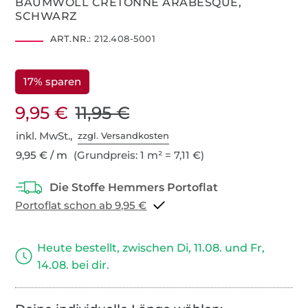
BAUMWOLL CRETONNE ARABESQUE,
SCHWARZ
ART.NR.:
212.408-5001
17% sparen
9,95 €
11,95 €
inkl. MwSt.,
zzgl. Versandkosten
9,95 € / m
(Grundpreis: 1 m² = 7,11 €)
Portoflat schon ab 9,95 €
Heute bestellt, zwischen Di, 11.08. und Fr,
14.08. bei dir.