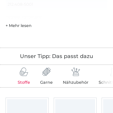
212.408-5001
Hersteller-Kontaktdaten
Unser Tipp: Das passt dazu
Stoffe
Garne
Nähzubehör
Schnit