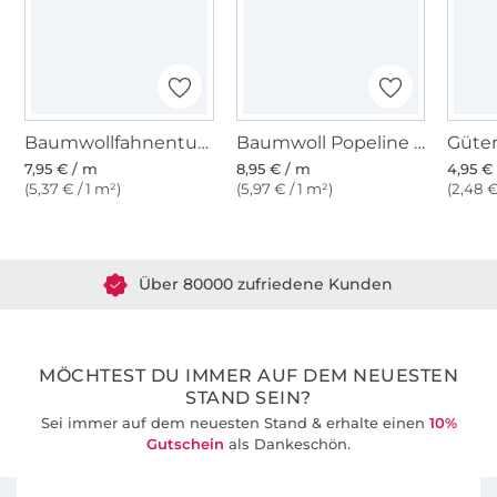
Baumwollfahnentuch, schwarz
Baumwoll Popeline schwarz
7,95 € / m
8,95 € / m
4,95 € 
(5,37 € / 1 m²)
(5,97 € / 1 m²)
(2,48 €
Über 1.8 Millionen Meter Stoff versandfertig
Über 80000 zufriedene Kunden
36 Jahre Erfahrung
MÖCHTEST DU IMMER AUF DEM NEUESTEN
STAND SEIN?
Sei immer auf dem neuesten Stand & erhalte einen
10%
Gutschein
als Dankeschön.
Für den Stoffe Hemmers Newsletter anmelden