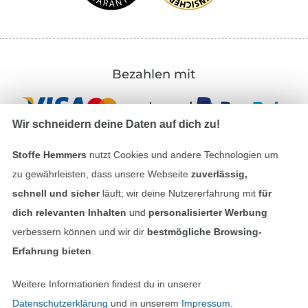
Bezahlen mit
Wir schneidern deine Daten auf dich zu!
Stoffe Hemmers
nutzt Cookies und andere Technologien um
zu gewährleisten, dass unsere Webseite
zuverlässig,
Unsere Versandpartner
schnell und sicher
läuft; wir deine Nutzererfahrung mit
für
dich relevanten Inhalten
und
personalisierter Werbung
verbessern können und wir dir
bestmögliche Browsing-
Erfahrung bieten
.
In den deutschen Shop wechseln (aktuell gewählt
Weitere Informationen findest du in unserer
Datenschutzerklärung
und in unserem
Impressum
.