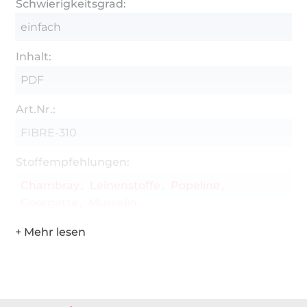
Schwierigkeitsgrad:
einfach
Inhalt:
PDF
Art.Nr.:
FIBRE-310
Stoffempfehlungen:
Chambray
Leinenstoffe
Popeline
Georgette
Musselin
Über 1.8 Millionen Meter Stoff versandfertig
Über 80000 zufriedene Kunden