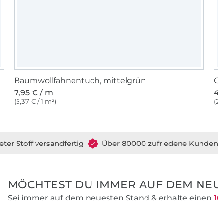
Baumwollfahnentuch, mittelgrün
G
7,95 € / m
4
(5,37 € / 1 m²)
(
eter Stoff versandfertig
Über 80000 zufriedene Kunden
MÖCHTEST DU IMMER AUF DEM NEU
Sei immer auf dem neuesten Stand & erhalte einen
1