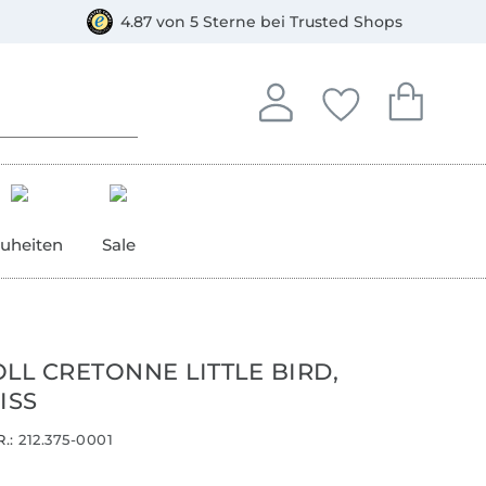
orkasse
4.87 von 5 Sterne bei Trusted Shops
In deinem Konto anmelden o
Du hast keine Artike
Du hast kein
Anmelden
Deine Favorite
Dein W
uheiten
Sale
L CRETONNE LITTLE BIRD,
ISS
.:
212.375-0001