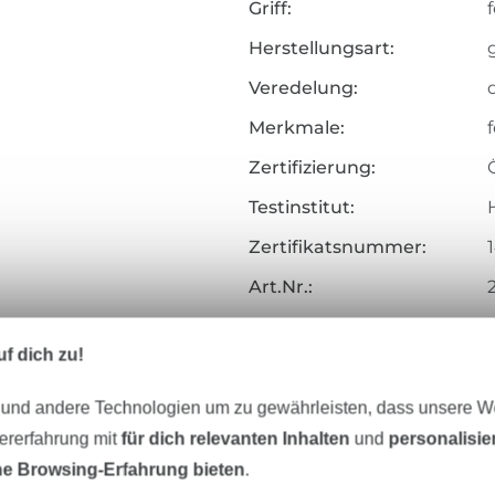
Griff:
f
Herstellungsart:
Veredelung:
Merkmale:
Zertifizierung:
Testinstitut:
Zertifikatsnummer:
Art.Nr.:
Hersteller-Kontaktdaten
f dich zu!
 und andere Technologien um zu gewährleisten, dass unsere 
zererfahrung mit
für dich relevanten Inhalten
und
personalisi
Unser Tipp: Das passt dazu
e Browsing-Erfahrung bieten
.