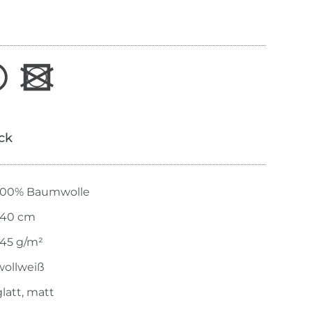
ick
100% Baumwolle
140 cm
145 g/m²
wollweiß
glatt, matt