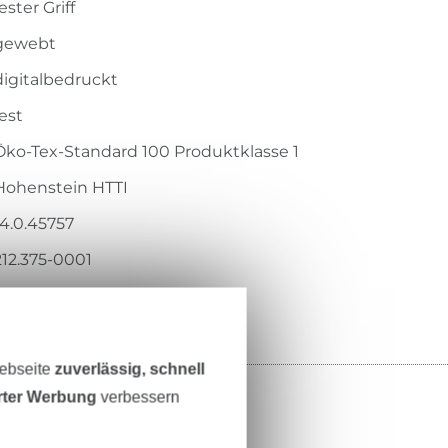
ester Griff
gewebt
digitalbedruckt
fest
Öko-Tex-Standard 100 Produktklasse 1
Hohenstein HTTI
14.0.45757
212.375-0001
Webseite
zuverlässig, schnell
erter Werbung
verbessern