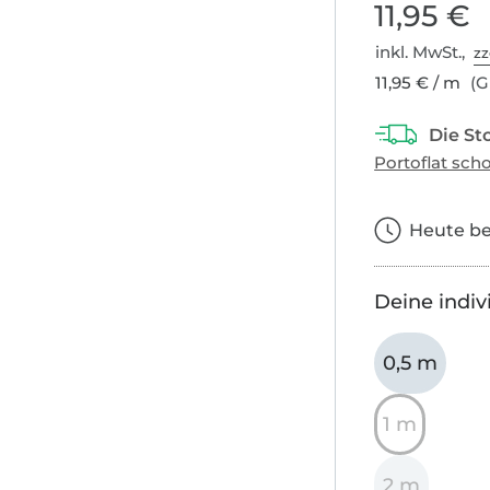
11,95 €
inkl. MwSt.,
zz
11,95 € / m
(G
Heute bes
Deine indiv
0,5 m
1 m
2 m