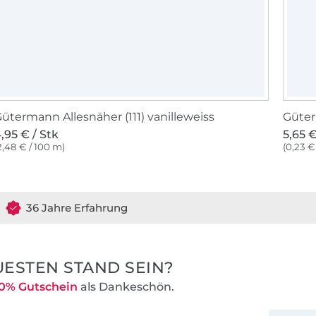
ütermann Allesnäher (111) vanilleweiss
Güter
,95 € / Stk
5,65 €
2,48 € / 100 m)
(0,23 €
36 Jahre Erfahrung
ESTEN STAND SEIN?
0% Gutschein
als Dankeschön.