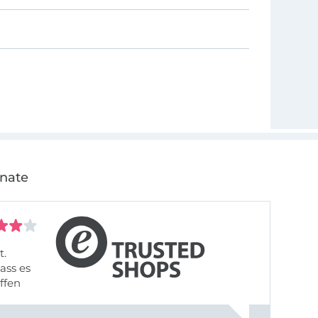
onate
t.
ass es
offen
gestreift
rt, dass