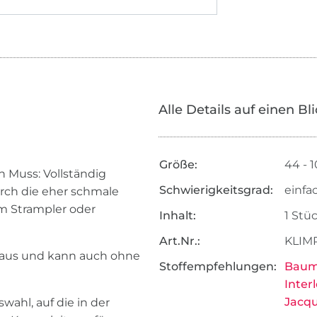
Alle Details auf einen Bl
Größe:
44 - 
in Muss: Vollständig
Schwierigkeitsgrad:
einfa
urch die eher schmale
um Strampler oder
Inhalt:
1 Stü
Art.Nr.:
KLIM
t aus und kann auch ohne
Stoffempfehlungen:
Baum
Inter
Jacqu
wahl, auf die in der