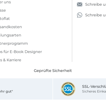
r uns
Schreibe u
sse
Schreibe 
toflat
sandkosten
lungsarten
rtnerprogramm
os für E-Book Designer
s & Karriere
Geprüfte Sicherheit
SSL-Verschl
ehr gut"
Sicheres Einka