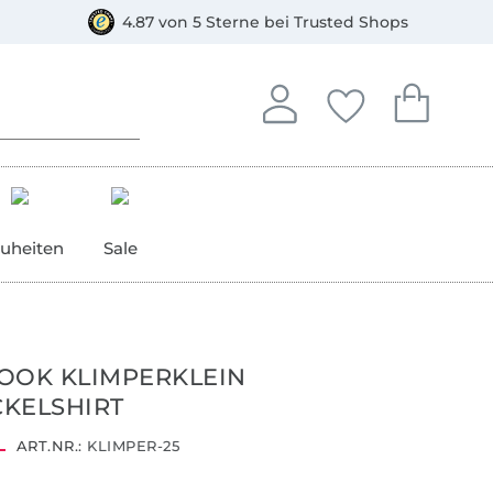
orkasse
4.87 von 5 Sterne bei Trusted Shops
In deinem Konto anmelden o
Du hast keine Artike
Du hast kein
Anmelden
Deine Favorite
Dein W
uheiten
Sale
OOK KLIMPERKLEIN
KELSHIRT
ART.NR.:
KLIMPER-25