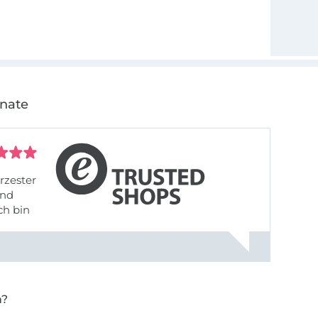
onate
rzester
ch bin
n?