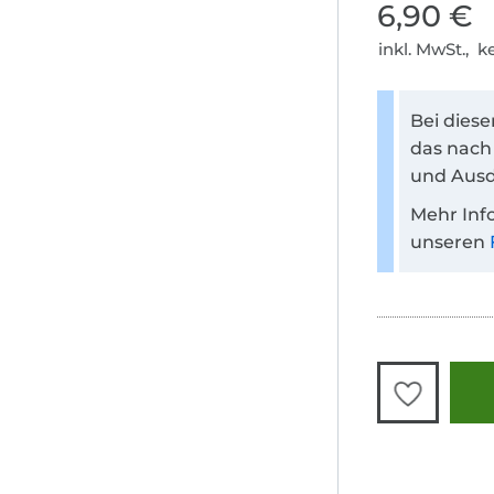
6,90 €
inkl. MwSt., 
Bei dies
das nach
und Ausd
Mehr Inf
unseren