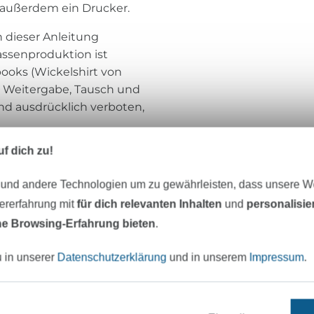
außerdem ein Drucker.
h dieser Anleitung
Massenproduktion ist
books (Wickelshirt von
. Weitergabe, Tausch und
nd ausdrücklich verboten,
f dich zu!
 und andere Technologien um zu gewährleisten, dass unsere 
Klimperklein
zererfahrung mit
für dich relevanten Inhalten
und
personalisi
e Browsing-Erfahrung bieten
.
Klimperklein
E-Books enthalten lebenspr
Schnittmuster mit sorgfältiger optimiert
u in unserer
Datenschutzerklärung
und in unserem
Impressum
.
viel Raum für eigene Kreativität. Alle Gru
Arbeitsschritte sind mit vielen Fotos und
erklärt und führen so auch Anfänger Schritt