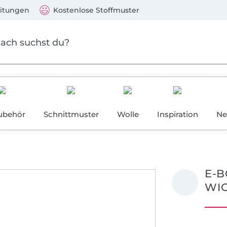
Zum Hauptinhalt springen
Weiter zur Suche
)
Visa, Mastercard, PayPal, Giropay, Kauf auf Rechnung, V
eitungen
Kostenlose Stoffmuster
ubehör
Schnittmuster
Wolle
Inspiration
Ne
E-B
WIC