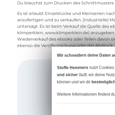
Du brauchst zum Drucken des Schnittmusters 
Es ist erlaubt Einzelstücke und Kleinserien nac
anzufertigen und zu verkaufen. (Industrielle) 
untersagt. Es ist beim Verkauf die Quelle des e
klimperklein, www.klimperklein.de) anzugeben
Wiederverkauf des ebooks oder Teilen davon si
ebenso die Veröffentlichung oder der Abdruck.
Wir schneidern deine Daten au
Stoffe Hemmers
nutzt Cookies
und sicher
läuft; wir deine Nut
können und wir dir
bestmöglich
Weitere Informationen findest d