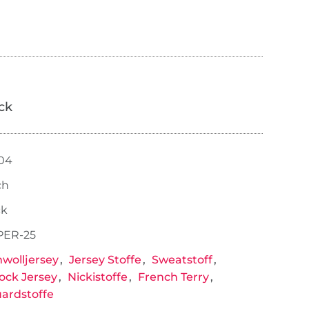
ick
104
ch
ck
PER-25
wolljersey
Jersey Stoffe
Sweatstoff
lock Jersey
Nickistoffe
French Terry
ardstoffe