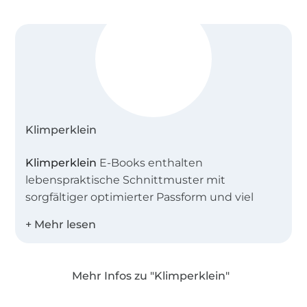
eBooks oder Teilen davon sind ausdrücklich
verboten, ebenso die Veröffentlichung oder der
Abdruck.
Klimperklein
Klimperklein
E-Books enthalten
lebenspraktische Schnittmuster mit
sorgfältiger optimierter Passform und viel
Raum für eigene Kreativität. Alle Grundlagen
und Arbeitsschritte sind mit vielen Fotos und
Tipps aufwendig erklärt und führen so auch
Anfänger Schritt für Schritt zum eigenen
Mehr Infos zu "Klimperklein"
Designerstück!
Über 1.8 Millionen Meter Stoff versandfertig