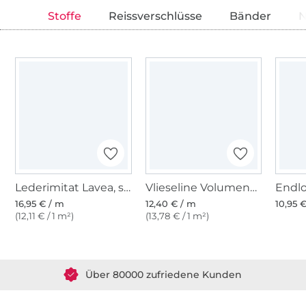
Stoffe
Reissverschlüsse
Bänder
N
Lederimitat Lavea, schwarz
Vlieseline Volumenvlies H640
16,95 € / m
12,40 € / m
10,95 
(12,11 € / 1 m²)
(13,78 € / 1 m²)
Über 1.8 Millionen Meter Stoff versandfertig
Über 80000 zufriedene Kunden
36 Jahre Erfahrung