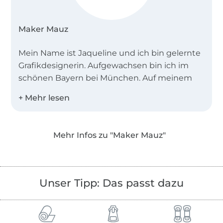
Maker Mauz
Mein Name ist Jaqueline und ich bin gelernte
Grafikdesignerin. Aufgewachsen bin ich im
schönen Bayern bei München. Auf meinem
Blog www.makermauz.de dreht sich alles ums
Thema Nähen. Von kleinen selbstgenähten
Dingen für den Alltag, Tipps und Tricks,
Wissenswertes zum Thema Nähen und
Mehr Infos zu "Maker Mauz"
Schritt-für-Schritt Tutorials ist alles geboten.
Meine eigens entwickelten Schnittmuster
dazu gibt es hier.
Unser Tipp: Das passt dazu
Ausführliche Videos dazu finden Sie auf ihrem
YouTube Kanal
youtube.com/c/makermauzsewing