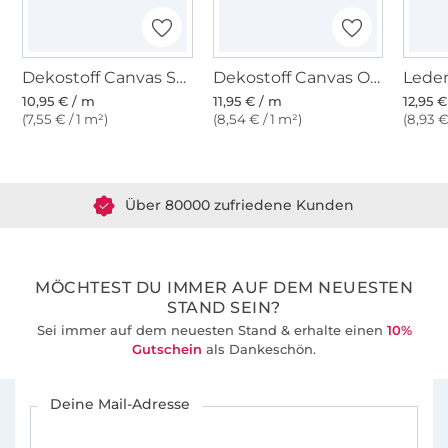
Dekostoff Canvas Stoff uni, taubenblau
Dekostoff Canvas Orient Mandala, gelb multicolor
Leder
10,95 € / m
11,95 € / m
12,95 
(7,55 € / 1 m²)
(8,54 € / 1 m²)
(8,93 €
Über 1.8 Millionen Meter Stoff versandfertig
Über 80000 zufriedene Kunden
36 Jahre Erfahrung
MÖCHTEST DU IMMER AUF DEM NEUESTEN
STAND SEIN?
Sei immer auf dem neuesten Stand & erhalte einen
10%
Gutschein
als Dankeschön.
Für den Stoffe Hemmers Newsletter anmelden
Deine Mail-Adresse