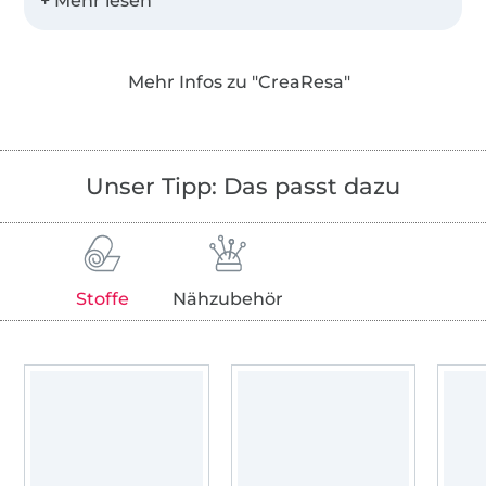
Meine Schnittmuster sind mit vielen Fotos
bebildert und ausführlich beschrieben, lassen
dir aber immer viel Spielraum für deine
Mehr Infos zu "CreaResa"
eigenen Ideen.
Auf meinem Blog findest du dazu viele
ergänzende Tutorials und Designbeispiele.
Unser Tipp: Das passt dazu
Ich liebe meine Arbeit, bei der sich meine, aus
einem langen Dornröschenschlaf erwachte
Leidenschaft für das Nähen so perfekt mit
Stoffe
Nähzubehör
meinem beruflichen Erfahrungen im
Webdesign, Programmieren und Vertrieb
verbindet.