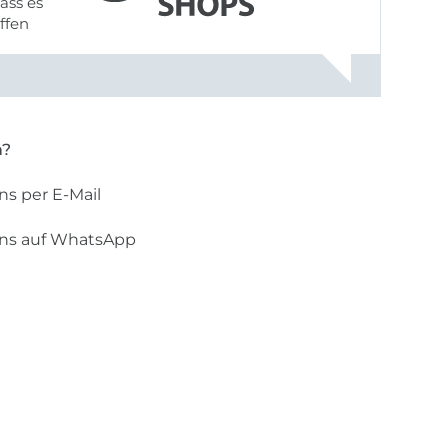
ass es
offen
gestreift
rt, dass
n?
ns per E-Mail
uns auf WhatsApp