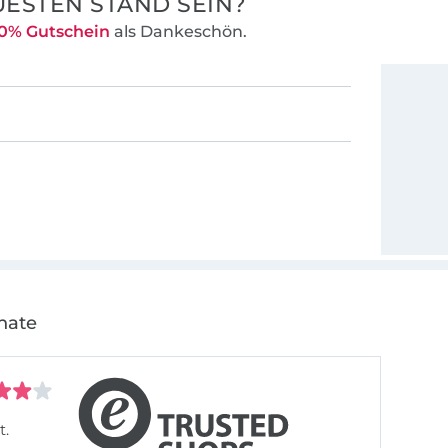
ESTEN STAND SEIN?
0% Gutschein
als Dankeschön.
nate
t.