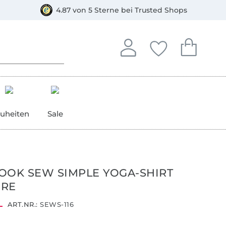
orkasse
4.87 von 5 Sterne bei Trusted Shops
In deinem Konto anmelden o
Du hast keine Artike
Du hast kein
Anmelden
Deine Favorite
Dein W
uheiten
Sale
OOK SEW SIMPLE YOGA-SHIRT
ORE
ART.NR.:
SEWS-116