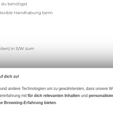
 du benötigst
 flexible Handhabung beim
eiten) in S/W zum
ig, auf A0 + A4
f dich zu!
, Jersey mit Tencelanteil,
 und andere Technologien um zu gewährleisten, dass unsere 
zererfahrung mit
für dich relevanten Inhalten
und
personalisi
e Browsing-Erfahrung bieten
.