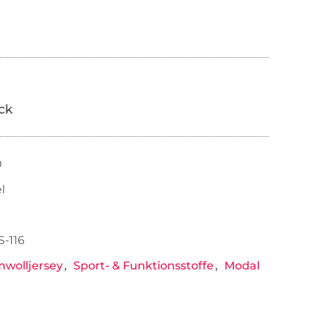
ick
0
l
-116
wolljersey
Sport- & Funktionsstoffe
Modal