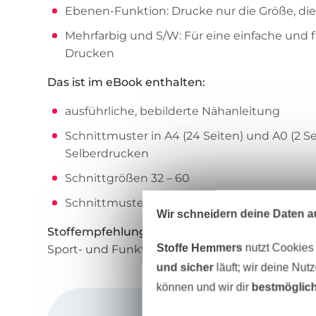
Ebenen-Funktion: Drucke nur die Größe, die
Mehrfarbig und S/W: Für eine einfache und
Drucken
Das ist im eBook enthalten:
ausführliche, bebilderte Nähanleitung
Schnittmuster in A4 (24 Seiten) und A0 (2 S
Selberdrucken
Schnittgrößen 32 – 60
Schnittmuster mit Ebenenfunktion, mehrfarb
Wir schneidern deine Daten au
Stoffempfehlung:
Baumwolljersey, Bambusjersey
Stoffe Hemmers
nutzt Cookies
Sport- und Funktionsstoffe
und sicher
läuft; wir deine Nut
können und wir dir
bestmöglich