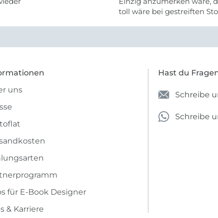
wieder
Einzig anzumerken wäre, d
toll wäre bei gestreiften St
vielleicht längs- oder- quer
anzugeben. Mir ist es passie
ich nicht genug über die ...
ormationen
Hast du Frage
r uns
Schreibe u
sse
Schreibe 
toflat
sandkosten
lungsarten
rtnerprogramm
os für E-Book Designer
s & Karriere