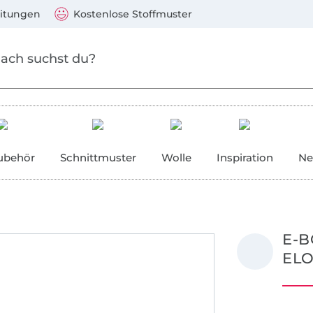
Zum Hauptinhalt springen
Weiter zur Suche
)
Visa, Mastercard, PayPal, Giropay, Kauf auf Rechnung, V
eitungen
Kostenlose Stoffmuster
ubehör
Schnittmuster
Wolle
Inspiration
Ne
E-B
EL