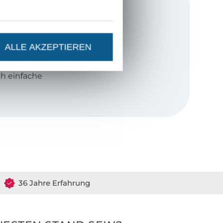
von
SewSimple
äh-Themen, die
ALLE AKZEPTIEREN
h einfache
erne auch
Näh-Anfänger.
ht? Dass es
 es, mich
zen – und
len.
36 Jahre Erfahrung