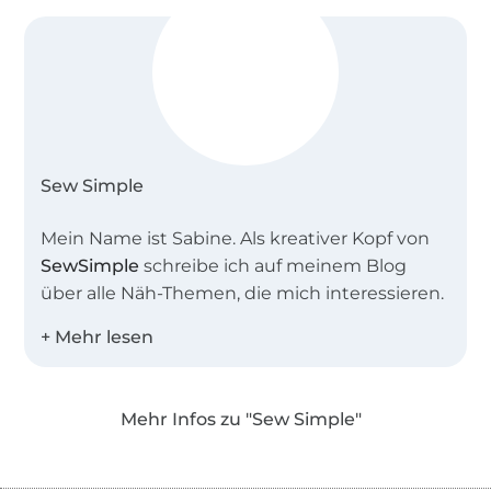
Sew Simple
Mein Name ist Sabine. Als kreativer Kopf von
SewSimple
schreibe ich auf meinem Blog
über alle Näh-Themen, die mich interessieren.
Zusammen mit meinem Team entwerfe ich
einfache Schnitte für Groß und Klein,
besonders gerne auch Schnittmuster in
Mehr Infos zu "Sew Simple"
großen Größen und für Näh-Anfänger.
Was das Nähen für mich so spannend macht?