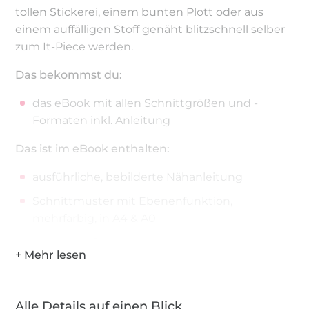
tollen Stickerei, einem bunten Plott oder aus
einem auffälligen Stoff genäht blitzschnell selber
zum It-Piece werden.
Das bekommst du:
das eBook mit allen Schnittgrößen und -
Formaten inkl. Anleitung
Das ist im eBook enthalten:
ausführliche, bebilderte Nähanleitung
Schnittmuster mit Ebenenfunktion,
mehrfarbig, in A4 & A0
Schnittgrößen 32 – 60
Ebenenfunktion für A0 + A4
Das ist das Besondere an Shirt BEKKA:
Alle Details auf einen Blick