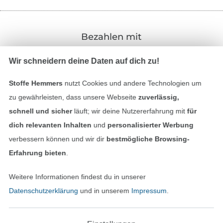
Bezahlen mit
Wir schneidern deine Daten auf dich zu!
Stoffe Hemmers
nutzt Cookies und andere Technologien um
zu gewährleisten, dass unsere Webseite
zuverlässig,
schnell und sicher
läuft; wir deine Nutzererfahrung mit
für
Unsere Versandpartner
dich relevanten Inhalten
und
personalisierter Werbung
verbessern können und wir dir
bestmögliche Browsing-
Erfahrung bieten
.
Weitere Informationen findest du in unserer
In den deutschen Shop wechseln (aktuell gewählt
Datenschutzerklärung
und in unserem
Impressum
.
Impressum