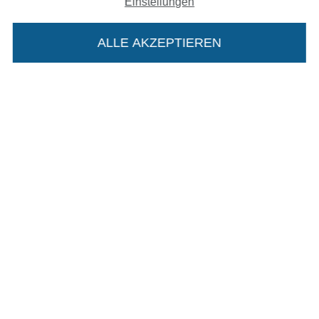
Einstellungen
AGB
ALLE AKZEPTIEREN
In deinen Warenkorb
Datenschutz
Widerrufsrecht
Kontakt
Bestellung widerrufen
Finde mehr Inspiration