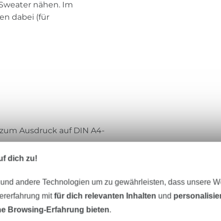
Sweater nähen. Im
n dabei (für
i zum Ausdruck auf DIN A4-
f dich zu!
 Format für den Ausdruck
 und andere Technologien um zu gewährleisten, dass unsere 
rei oder bei einer Online-
zererfahrung mit
für dich relevanten Inhalten
und
personalisi
e Browsing-Erfahrung bieten
.