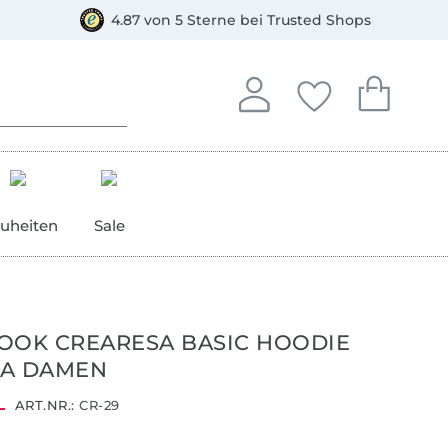
orkasse
4.87 von 5 Sterne bei Trusted Shops
In deinem Konto anmelden o
Du hast keine Artike
Du hast kein
Anmelden
Deine Favorite
Dein W
uheiten
Sale
OOK CREARESA BASIC HOODIE
SA DAMEN
ART.NR.:
CR-29