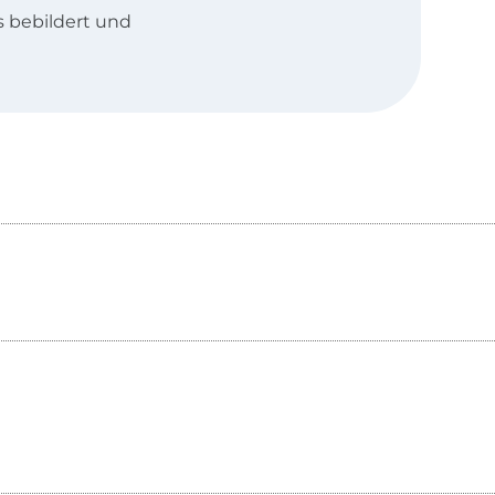
s bebildert und
mmer viel
rgänzende
, aus einem
schaft für das
n Erfahrungen
b verbindet.