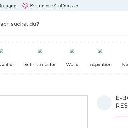
Zum Hauptinhalt springen
Weiter zur Suche
)
Visa, Mastercard, PayPal, Giropay, Kauf auf Rechnung, V
eitungen
Kostenlose Stoffmuster
ubehör
Schnittmuster
Wolle
Inspiration
Ne
E-B
RE