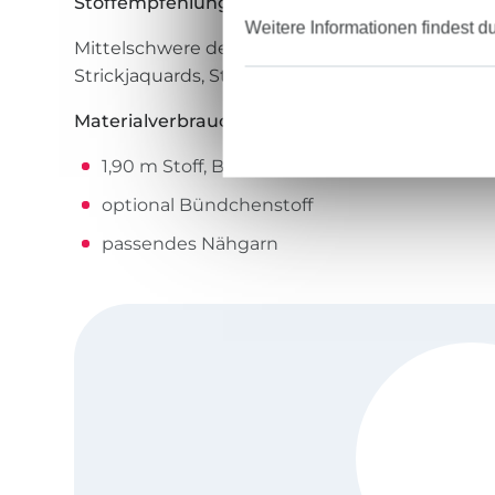
Stoffempfehlungen:
Weitere Informationen findest d
Mittelschwere dehnbare Strickstoffe: Sweatshirt
Strickjaquards, Strickstoffe, schwerer Jersey, In
Materialverbrauch:
1,90 m Stoff, Breite: 1,40 m
optional Bündchenstoff
passendes Nähgarn