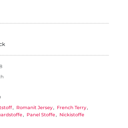
ick
48
ch
9
stoff
Romanit Jersey
French Terry
ardstoffe
Panel Stoffe
Nickistoffe