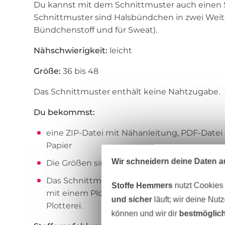
Du kannst mit dem Schnittmuster auch einen 
Schnittmuster sind Halsbündchen in zwei Weite
Bündchenstoff und für Sweat).
Nähschwierigkeit:
leicht
Größe:
36 bis 48
Das Schnittmuster enthält keine Nahtzugabe.
Du bekommst:
eine ZIP-Datei mit Nähanleitung, PDF-Date
Papier
Wir schneidern deine Daten au
Die Größen sind auf Ebenen angelegt
Das Schnittmuster als PDF-Datei im DIN A0
Stoffe Hemmers
nutzt Cookies
mit einem Plotter – entweder in einer Drucke
und sicher
läuft; wir deine Nut
Plotterei.
können und wir dir
bestmöglich