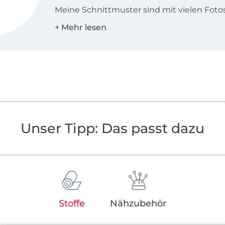
Meine Schnittmuster sind mit vielen Foto
ausführlich beschrieben, lassen dir aber i
Spielraum für deine eigenen Ideen.
Auf meinem Blog findest du dazu viele e
Tutorials und Designbeispiele.
Ich liebe meine Arbeit, bei der sich meine
langen Dornröschenschlaf erwachte Leiden
Nähen so perfekt mit meinem berufliche
Unser Tipp: Das passt dazu
im Webdesign, Programmieren und Vertrie
Stoffe
Nähzubehör