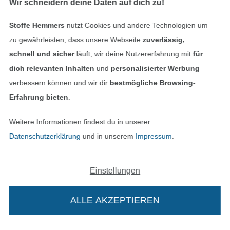
Wir schneidern deine Daten auf dich zu!
Kontakt
Stoffe Hemmers
nutzt Cookies und andere Technologien um
Bestellung widerrufen
zu gewährleisten, dass unsere Webseite
zuverlässig,
schnell und sicher
läuft; wir deine Nutzererfahrung mit
für
dich relevanten Inhalten
und
personalisierter Werbung
Finde mehr Inspiration
verbessern können und wir dir
bestmögliche Browsing-
Erfahrung bieten
.
Weitere Informationen findest du in unserer
Datenschutzerklärung
und in unserem
Impressum
.
Einstellungen
ALLE AKZEPTIEREN
In den niederländischen Sh
In den französisch
Nederlands
Français
(France)