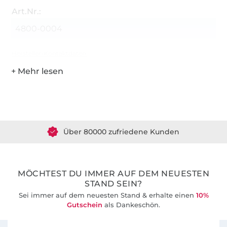
Art.Nr.:
4800-0004
Hersteller-Kontaktdaten
Über 1.8 Millionen Meter Stoff versandfertig
Über 80000 zufriedene Kunden
36 Jahre Erfahrung
MÖCHTEST DU IMMER AUF DEM NEUESTEN
STAND SEIN?
Sei immer auf dem neuesten Stand & erhalte einen
10%
Gutschein
als Dankeschön.
Für den Stoffe Hemmers Newsletter anmelden