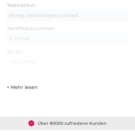
Testinstitut:
Shirley Technologies Limited
Zertifikatsnummer:
11-43946
Art.Nr.:
4800-0869
Hersteller-Kontaktdaten
Über 1.8 Millionen Meter Stoff versandfertig
Über 80000 zufriedene Kunden
36 Jahre Erfahrung