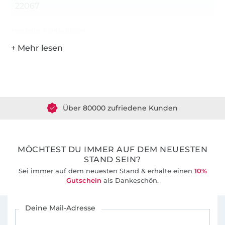
22067
Hersteller-Kontaktdaten
Über 1.8 Millionen Meter Stoff versandfertig
Über 80000 zufriedene Kunden
36 Jahre Erfahrung
MÖCHTEST DU IMMER AUF DEM NEUESTEN
STAND SEIN?
Sei immer auf dem neuesten Stand & erhalte einen
10%
Gutschein
als Dankeschön.
Für den Stoffe Hemmers Newsletter anmelden
Deine Mail-Adresse