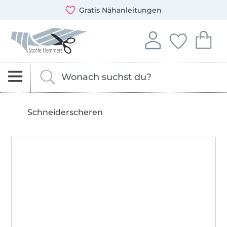
Öffnet ein neues Fenster
Du kannst bei uns mit folgenden Zahlungsarten zahlen: 
Unsere Versandpartner sind: DHL und DPD
Gratis Nähanleitungen
Stoffe Hemmers – Stoffe, Schnittmuster & Nähzubehör
In deinem Konto anme
Du hast keine 
Du hast 
Anmelden
Deine Fav
Dei
Nach Stoffen, Kurzwaren und Schnittmustern s
Gib hier deinen Suchbegriff ein.
Schneiderscheren