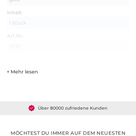
Inhalt:
1 Stück
Art.Nr.:
2630
Hersteller-Kontaktdaten
Über 1.8 Millionen Meter Stoff versandfertig
Über 80000 zufriedene Kunden
36 Jahre Erfahrung
MÖCHTEST DU IMMER AUF DEM NEUESTEN