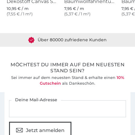
Dekostoff Canvas Stoff uni weinrot
Baumwollfahnentuch, royalblau
10,95 € / m
7,95 € / m
7,95 €
(7,55 € / 1 m²)
(5,37 € / 1 m²)
(5,37 €
Über 1.8 Millionen Meter Stoff versandfertig
Über 80000 zufriedene Kunden
36 Jahre Erfahrung
MÖCHTEST DU IMMER AUF DEM NEUESTEN
STAND SEIN?
Sei immer auf dem neuesten Stand & erhalte einen
10%
Gutschein
als Dankeschön.
Für den Stoffe Hemmers Newsletter anmelden
Deine Mail-Adresse
Jetzt anmelden