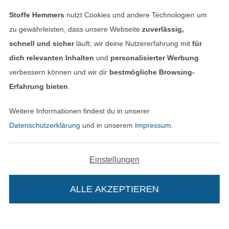
Stoffe Hemmers
nutzt Cookies und andere Technologien um
In den deutschen Shop wechseln (aktuell gewählt
zu gewährleisten, dass unsere Webseite
zuverlässig,
schnell und sicher
läuft; wir deine Nutzererfahrung mit
für
Impressum
dich relevanten Inhalten
und
personalisierter Werbung
verbessern können und wir dir
bestmögliche Browsing-
AGB
Erfahrung bieten
.
Datenschutz
Weitere Informationen findest du in unserer
Datenschutzerklärung
und in unserem
Impressum
.
Widerrufsrecht
Kontakt
Einstellungen
Bestellung widerrufen
ALLE AKZEPTIEREN
Finde mehr Inspiration