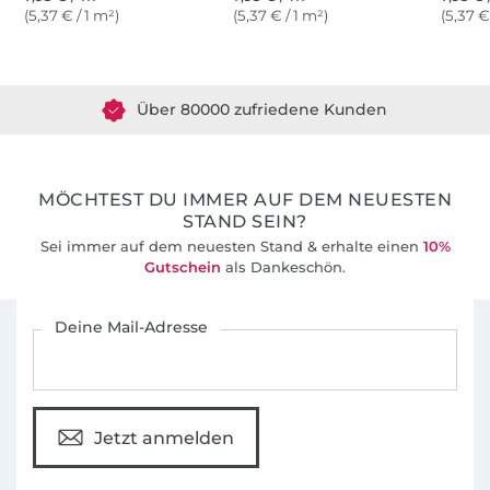
(5,37 € / 1 m²)
(5,37 € / 1 m²)
(5,37 €
Über 1.8 Millionen Meter Stoff versandfertig
Über 80000 zufriedene Kunden
36 Jahre Erfahrung
MÖCHTEST DU IMMER AUF DEM NEUESTEN
STAND SEIN?
Sei immer auf dem neuesten Stand & erhalte einen
10%
Gutschein
als Dankeschön.
Für den Stoffe Hemmers Newsletter anmelden
Deine Mail-Adresse
Jetzt anmelden