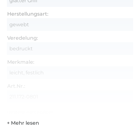
glatter Griff
Herstellungsart:
gewebt
Veredelung:
bedruckt
Merkmale:
leicht, festlich
Art.Nr.:
211.172-0801
Hersteller-Kontaktdaten