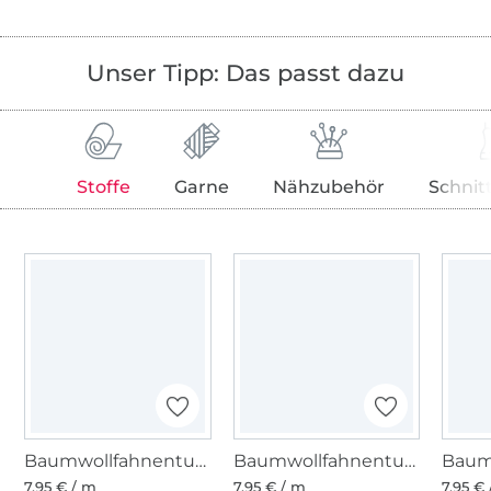
Unser Tipp: Das passt dazu
Stoffe
Garne
Nähzubehör
Schnit
Baumwollfahnentuch, blutrot
Baumwollfahnentuch, tannengrün
7,95 € / m
7,95 € / m
7,95 €