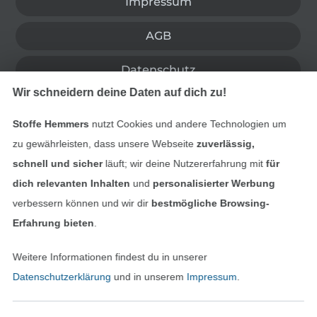
Impressum
AGB
Datenschutz
Wir schneidern deine Daten auf dich zu!
Widerrufsrecht
Stoffe Hemmers
nutzt Cookies und andere Technologien um
Kontakt
zu gewährleisten, dass unsere Webseite
zuverlässig,
schnell und sicher
läuft; wir deine Nutzererfahrung mit
für
Bestellung widerrufen
dich relevanten Inhalten
und
personalisierter Werbung
verbessern können und wir dir
bestmögliche Browsing-
Erfahrung bieten
.
Finde mehr Inspiration
Weitere Informationen findest du in unserer
Datenschutzerklärung
und in unserem
Impressum
.