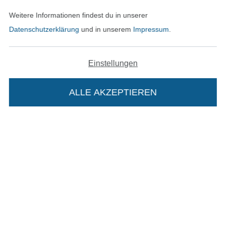
Weitere Informationen findest du in unserer
Kontakt
Datenschutzerklärung
und in unserem
Impressum
.
Bestellung widerrufen
Einstellungen
Finde mehr Inspiration
ALLE AKZEPTIEREN
Die Stoffe Hemmers Portoflat:
Beschreibung:
Beim Kauf der Portoflat bekommst du sechs
In den niederländischen Sh
In den französisch
Nederlands
Français