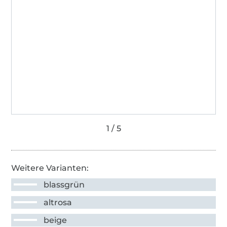
Weitere Varianten:
blassgrün
altrosa
beige