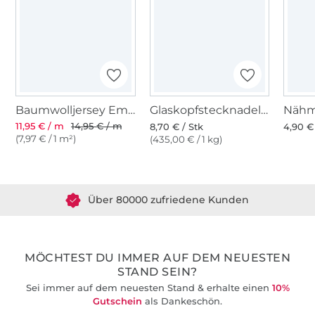
Baumwolljersey Emma, helloliv
Glaskopfstecknadeln bunt
11,95 € / m
14,95 € / m
8,70 € / Stk
4,90 €
(7,97 € / 1 m²)
(435,00 € / 1 kg)
Über 1.8 Millionen Meter Stoff versandfertig
Über 80000 zufriedene Kunden
36 Jahre Erfahrung
MÖCHTEST DU IMMER AUF DEM NEUESTEN
STAND SEIN?
Sei immer auf dem neuesten Stand & erhalte einen
10%
Gutschein
als Dankeschön.