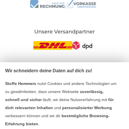
Unsere Versandpartner
In den deutschen Shop wechseln (aktuell gewählt
Wir schneidern deine Daten auf dich zu!
Impressum
Stoffe Hemmers
nutzt Cookies und andere Technologien um
zu gewährleisten, dass unsere Webseite
zuverlässig,
AGB
schnell und sicher
läuft; wir deine Nutzererfahrung mit
für
dich relevanten Inhalten
und
personalisierter Werbung
Datenschutz
verbessern können und wir dir
bestmögliche Browsing-
Erfahrung bieten
.
Widerrufsrecht