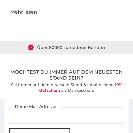
Hersteller-Kontaktdaten
Über 1.8 Millionen Meter Stoff versandfertig
Über 80000 zufriedene Kunden
36 Jahre Erfahrung
MÖCHTEST DU IMMER AUF DEM NEUESTEN
STAND SEIN?
Sei immer auf dem neuesten Stand & erhalte einen
10%
Gutschein
als Dankeschön.
Für den Stoffe Hemmers Newsletter anmelden
Deine Mail-Adresse