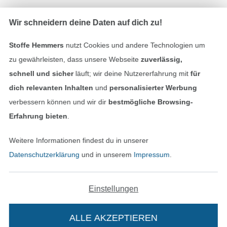
Wir schneidern deine Daten auf dich zu!
Stoffe Hemmers
nutzt Cookies und andere Technologien um
In den deutschen Shop wechseln (aktuell gewählt
zu gewährleisten, dass unsere Webseite
zuverlässig,
schnell und sicher
läuft; wir deine Nutzererfahrung mit
für
Impressum
dich relevanten Inhalten
und
personalisierter Werbung
verbessern können und wir dir
bestmögliche Browsing-
AGB
Erfahrung bieten
.
Datenschutz
Weitere Informationen findest du in unserer
Datenschutzerklärung
und in unserem
Impressum
.
Widerrufsrecht
Kontakt
Einstellungen
Bestellung widerrufen
ALLE AKZEPTIEREN