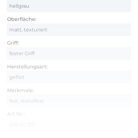
hellgrau
Oberfläche:
matt, texturiert
Griff:
fester Griff
Herstellungsart:
gefilzt
Merkmale:
fest, standfest
Art.Nr.:
SW-FILZ01