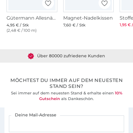
Gütermann Allesnäher (237) amazone
Magnet-Nadelkissen
1,95 € 
4,95 € / Stk
7,60 € / Stk
(2,48 € / 100 m)
Über 1.8 Millionen Meter Stoff versandfertig
Über 80000 zufriedene Kunden
36 Jahre Erfahrung
MÖCHTEST DU IMMER AUF DEM NEUESTEN
STAND SEIN?
Sei immer auf dem neuesten Stand & erhalte einen
10%
Gutschein
als Dankeschön.
Für den Stoffe Hemmers Newsletter anmelden
Deine Mail-Adresse