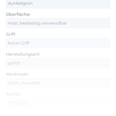
dunkelgrün
Oberfläche:
matt, beidseitig verwendbar
Griff:
fester Griff
Herstellungsart:
gefilzt
Merkmale:
leicht, standfest
Art.Nr.:
7070-028
Hersteller-Kontaktdaten