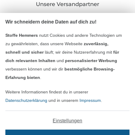
Unsere Versandpartner
Wir schneidern deine Daten auf dich zu!
Stoffe Hemmers
nutzt Cookies und andere Technologien um
In den deutschen Shop wechseln (aktuell gewählt
zu gewährleisten, dass unsere Webseite
zuverlässig,
schnell und sicher
läuft; wir deine Nutzererfahrung mit
für
Impressum
dich relevanten Inhalten
und
personalisierter Werbung
verbessern können und wir dir
bestmögliche Browsing-
AGB
Erfahrung bieten
.
Datenschutz
Weitere Informationen findest du in unserer
Datenschutzerklärung
und in unserem
Impressum
.
Widerrufsrecht
Kontakt
Einstellungen
Bestellung widerrufen