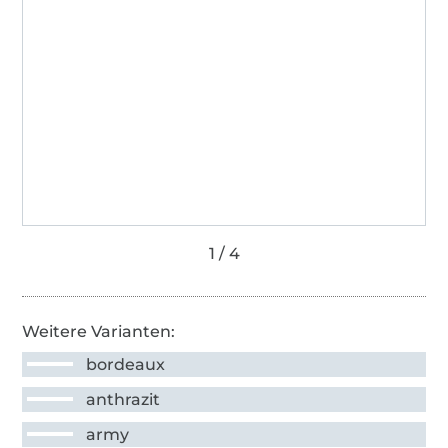
Weitere Varianten:
bordeaux
anthrazit
army