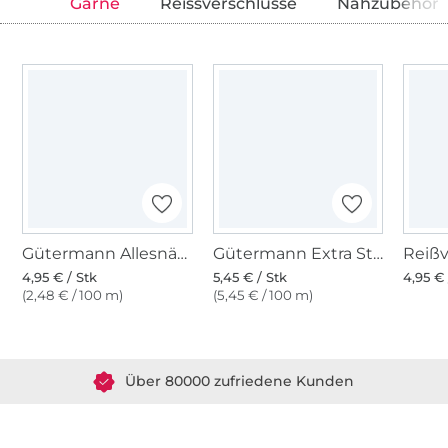
Garne
Reissverschlüsse
Nähzubehör
Gütermann Allesnäher (368) weinrot
Gütermann Extra Stark (369) weinrot
4,95 € / Stk
5,45 € / Stk
4,95 € 
(2,48 € / 100 m)
(5,45 € / 100 m)
Über 1.8 Millionen Meter Stoff versandfertig
Über 80000 zufriedene Kunden
36 Jahre Erfahrung