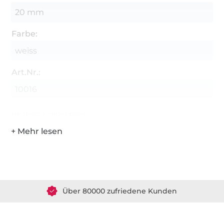
20 mm
Farbe:
weiss
Art.Nr.:
10016
Hersteller-Kontaktdaten
Über 1.8 Millionen Meter Stoff versandfertig
Über 80000 zufriedene Kunden
36 Jahre Erfahrung